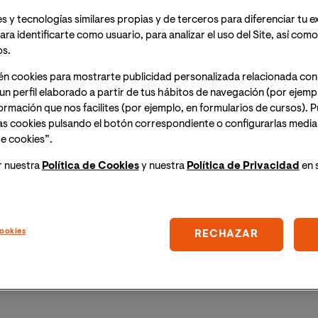
s y tecnologías similares propias y de terceros para diferenciar tu e
ara identificarte como usuario, para analizar el uso del Site, así com
hora España peninsular) ;
10:00h (hora Ecuador)
,
os.
 las intervenciones e impacto social en la afasia".
én cookies para mostrarte publicidad personalizada relacionada con
a del evento un enlace para acceder a la sesión
un perfil elaborado a partir de tus hábitos de navegación (por ejemp
nformación que nos facilites (por ejemplo, en formularios de cursos).
as cookies pulsando el botón correspondiente o configurarlas median
a pretende maximizar la eficacia de las intervenciones y
e cookies”.
litando así la reinserción en su entorno social. En
r nuestra
Política de Cookies
y nuestra
Política de Privacidad
en 
consideraciones que favorecen la eficacia del
tanto, hay que tener en cuenta, considerando el
ookies
RECHAZAR
eurorrehabilitación). Doctoranda en Psicología.