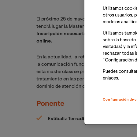
Utilizamos cookie
otros usuarios, p
El próximo 25 de mayo de 2023, a las 17:00h (
modelos analític
tendrá lugar la Masterclass online "Eficacia de
Utilizamos tambi
Inscripción necesaria. Recibirás el mismo dí
sobre la base de 
online.
visitadas) y la i
rechazar todas l
En la actualidad, la rehabilitación de la afasi
“Configuración d
la comunicación funcional de una persona, faci
Puedes consulta
esta masterclass se pretende señalar algunas 
enlaces.
tratamiento en las personas con afasia y, por 
dominio de atención de cada intervención.
Configuración de c
Ponente
Estíbaliz Terradillos.
Logopeda clínica (n