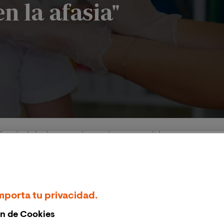
n la afasia"
icacia de las intervenciones e impacto social en la afasia"
mporta tu privacidad.
n de Cookies
2023