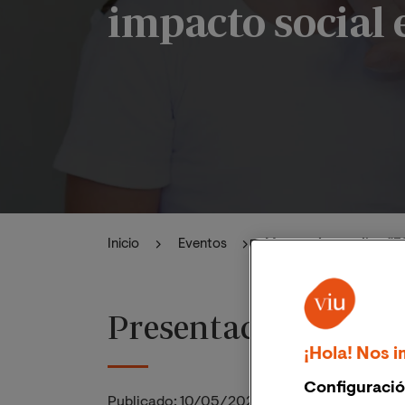
impacto social e
Inicio
Eventos
Masterclass online "Ef
Presentación
¡Hola! Nos i
Configuració
Publicado:
10/05/2023
|
Actualizado:
06/11/