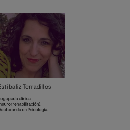
Estíbaliz Terradillos
ogopeda clínica
neurorrehabilitación).
octoranda en Psicología.