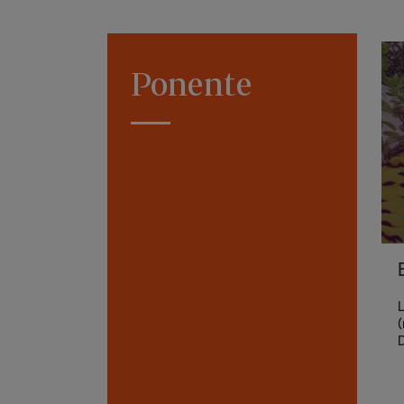
Ponente
L
(
D