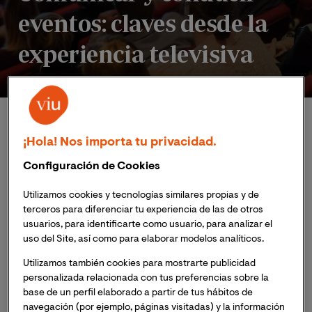
eventos: claves desde la
experiencia televisiva
Inicio
Eventos
Masterclass Online: Comunicar y conducir eventos: cl
¡Hola! Nos importa tu privacidad.
Configuración de Cookies
Utilizamos cookies y tecnologías similares propias y de
terceros para diferenciar tu experiencia de las de otros
Publicado:
19/12/2025
|
Actualizado:
19/12/2025
usuarios, para identificarte como usuario, para analizar el
uso del Site, así como para elaborar modelos analíticos.
Utilizamos también cookies para mostrarte publicidad
El
29 de enero
de 2026, a las 18:30h (hora peninsular
personalizada relacionada con tus preferencias sobre la
española), 12:30h (hora Ecuador), no te pierdas la
base de un perfil elaborado a partir de tus hábitos de
Masterclass Online “Comunicar y conducir eventos:
navegación (por ejemplo, páginas visitadas) y la información