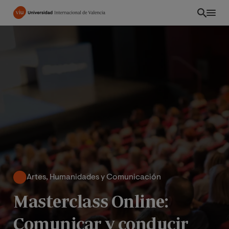
Pasar
al
contenido
principal
Artes, Humanidades y Comunicación
EC
Masterclass Online:
Comunicar y conducir