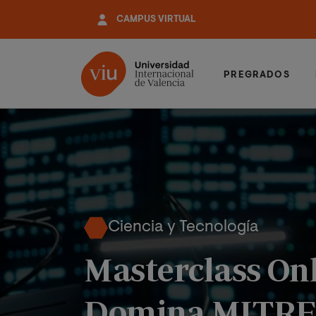
Pasar
CAMPUS VIRTUAL
al
contenido
principal
PREGRADOS
Ciencia y Tecnología
Masterclass On
Domina MITRE 