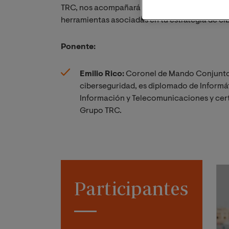
TRC, nos acompañará en una demo 100% práct
herramientas asociadas en tu estrategia de ci
Ponente:
Emilio Rico:
Coronel de Mando Conjunto d
ciberseguridad, es diplomado de Informát
Información y Telecomunicaciones y cert
Grupo TRC.
Participantes