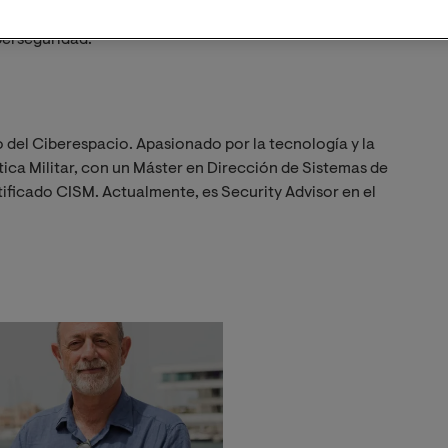
ica para descubrir cómo aprovechar ATT&CK y sus
berseguridad.
el Ciberespacio. Apasionado por la tecnología y la
ica Militar, con un Máster en Dirección de Sistemas de
ificado CISM. Actualmente, es Security Advisor en el