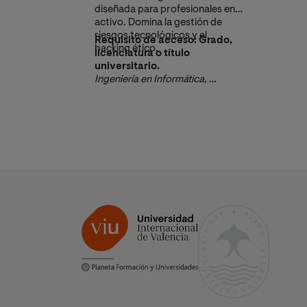
diseñada para profesionales en
activo. Domina la gestión de
riesgos tecnológicos y el
Requisito de acceso: Grado,
hacking ético.
licenciatura o título
universitario.
Ingeniería en Informática, 
Telecomunicaciones, Ciencia de 
Datos, Sistemas o equivalentes.