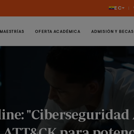
EC
MAESTRÍAS
OFERTA ACADÉMICA
ADMISIÓN Y BECAS
line: "Ciberseguridad
ATT&CK para potenci