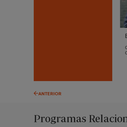
C
C
ANTERIOR
Programas Relacio