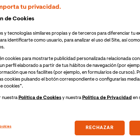
ora peninsular española),
12:00h (hora Ecuador)
la
mporta tu privacidad.
ecnología
organiza la
Masterclass Online:
n de Cookies
TT&CK para potenciar tu Defensa Cibernética"
. El
ine.
s y tecnologías similares propias y de terceros para diferenciar tu e
ara identificarte como usuario, para analizar el uso del Site, así com
a del evento un enlace para acceder a la sesión.
os.
én cookies para mostrarte publicidad personalizada relacionada con
un perfil elaborado a partir de tus hábitos de navegación (por ejemp
nformación que nos facilites (por ejemplo, en formularios de cursos).
balmente reconocido que proporciona un
as cookies pulsando el botón correspondiente o configurarlas median
écnicas y procedimientos empleados por los
e cookies”.
poration, este recurso es esencial para los
r nuestra
Política de Cookies
y nuestra
Política de Privacidad
en 
 fortalecer sus defensas frente a amenazas.
 se ha creado todo un entorno de aplicaciones,
ros: D3FEND, DeTT&CK, Caldera, ATLAS, Flow-ATT&CK...
prender a sacarles partido?
ookies
RECHAZAR
o Conjunto del Ciberespacio y actualmente Asesor en