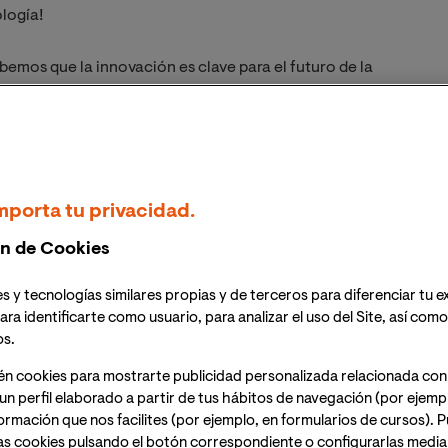
ología!
bemos que la innovación es clave para el futuro de la
ie de masterclass exclusivas
donde descubrirás las
ndo la educación a través de las TIC.
studiantes y profesionales
que desean potenciar su
mas tendencias tecnológicas. En cada masterclass,
mporta tu privacidad.
ar la tecnología en el aula y enriquecer tu enseñanza.
n de Cookies
 en el ámbito educativo no es solo una tendencia
nseñanza más personalizada, inclusiva y eficaz.
s y tecnologías similares propias y de terceros para diferenciar tu e
ara identificarte como usuario, para analizar el uso del Site, así com
os.
bete ahora en cada masterclass de forma individual
a
a página. ¡Tu camino hacia una educación más
én cookies para mostrarte publicidad personalizada relacionada con
un perfil elaborado a partir de tus hábitos de navegación (por ejemp
nformación que nos facilites (por ejemplo, en formularios de cursos).
as cookies pulsando el botón correspondiente o configurarlas median