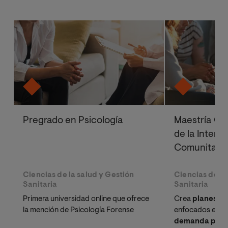
Pregrado en Psicología
Maestría Ofi
de la Interv
Comunitari
Ciencias de la salud y Gestión
Ciencias de la
Sanitaria
Sanitaria
Primera universidad online que ofrece
Crea
planes de
la mención de Psicología Forense
enfocados en l
demanda profe