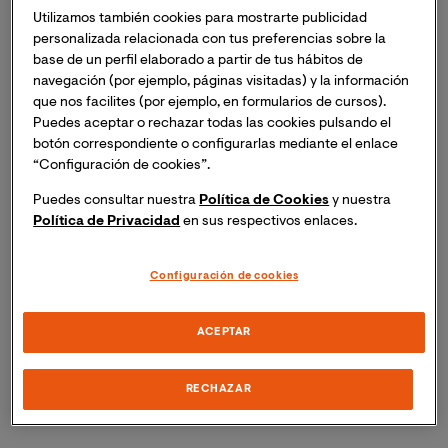
Utilizamos también cookies para mostrarte publicidad
pareja, así como el fenómeno del chemsex, ambas
personalizada relacionada con tus preferencias sobre la
desde la práctica psicológica. Desde el ámbito médico,
base de un perfil elaborado a partir de tus hábitos de
se incorporará una mirada centrada en los
navegación (por ejemplo, páginas visitadas) y la información
determinantes sociales de la salud, reflexionando sobre
que nos facilites (por ejemplo, en formularios de cursos).
las violencias institucionales y la necesidad de
Puedes aceptar o rechazar todas las cookies pulsando el
territorializar los cuidados frente a modelos
botón correspondiente o configurarlas mediante el enlace
históricamente segregadores. Por último, desde el
“Configuración de cookies”.
trabajo social, se explorará una genealogía decolonial y
Puedes consultar nuestra
Política de Cookies
y nuestra
la implementación de buenas prácticas en la atención a
Política de Privacidad
en sus respectivos enlaces.
personas LGTBIQA+. A través de estas propuestas, las
jornadas buscan promover intervenciones
Configuración de cookies
profesionales más inclusivas, situadas y respetuosas,
orientadas al bienestar integral y al reconocimiento de
la diversidad sexual y de género.
ACEPTAR
Da el primer paso hacia una práctica más inclusiva y
RECHAZAR
enriquecedora. ¡Tu formación comienza aquí!