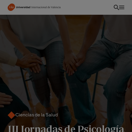
Pasar
al
contenido
principal
EC
Ciencias de la Salud
III Jornadas de Psicología