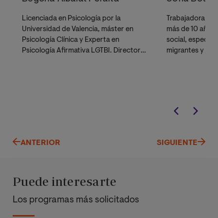
Licenciada en Psicología por la
Trabajadora soc
Universidad de Valencia, máster en
más de 10 años
Psicología Clínica y Experta en
social, especial
Psicología Afirmativa LGTBI. Directora
migrantes y ref
de su propia clínica de psicología y
dedicándose al tratamiento clínico
desde hace más una década como
psicóloga general sanitaria,
colaboradora externa de manera
puntual en la Universidad Internacional
de Valencia y autora del capítulo
“Terapia cognitivo-conductual en
ANTERIOR
SIGUIENTE
fobia a volar en mujer joven adulta” del
libro “Casos clínicos en telesalud
mental”
Puede interesarte
Los programas más solicitados