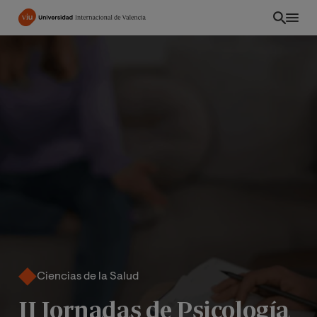
Pasar
al
contenido
principal
EC
Ciencias de la Salud
II Jornadas de Psicología