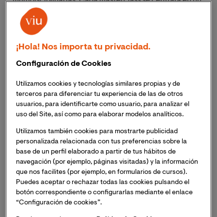
multidisciplinarias. Cada masterclass se centrará en un
ámbito profesional específico: el área de la salud
mental, la medicina, el trabajo social y el ámbito legal. A
través de un enfoque especializado, se explorará cómo
aplicar principios de psicología afirmativa en el
¡Hola! Nos importa tu privacidad.
ejercicio profesional para garantizar prácticas
Configuración de Cookies
inclusivas, respetuosas y orientadas a la promoción del
bienestar y los derechos de las personas con diversidad
Utilizamos cookies y tecnologías similares propias y de
sexual y de género.
terceros para diferenciar tu experiencia de las de otros
usuarios, para identificarte como usuario, para analizar el
uso del Site, así como para elaborar modelos analíticos.
Inscríbete ahora
a las cuatro masterclass
a través del
formulario que encontrarás en esta página
. Da el
Utilizamos también cookies para mostrarte publicidad
primer paso hacia una práctica más inclusiva y
personalizada relacionada con tus preferencias sobre la
base de un perfil elaborado a partir de tus hábitos de
enriquecedora. ¡Tu formación comienza aquí!
navegación (por ejemplo, páginas visitadas) y la información
que nos facilites (por ejemplo, en formularios de cursos).
Puedes aceptar o rechazar todas las cookies pulsando el
botón correspondiente o configurarlas mediante el enlace
Inauguración: Apertura jornadas
“Configuración de cookies”.