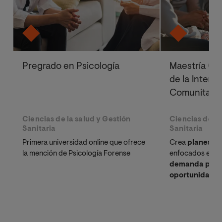
Pregrado en Psicología
Maestría Ofi
de la Interv
Comunitari
Ciencias de la salud y Gestión
Ciencias de la
Sanitaria
Sanitaria
Primera universidad online que ofrece
Crea
planes de
la mención de Psicología Forense
enfocados en l
demanda profe
oportunidades 