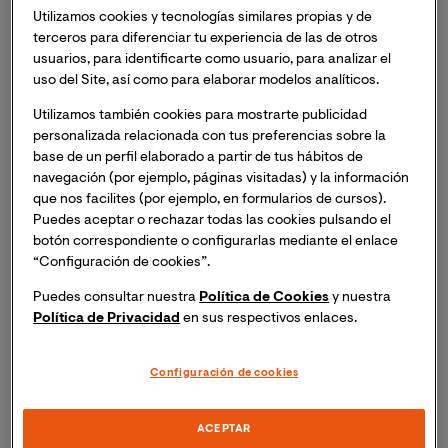
y Tecnología
de la Universidad Internacional de
Utilizamos cookies y tecnologías similares propias y de
Valencia (VIU) te invita al
Evento Online: "Marvel y el
terceros para diferenciar tu experiencia de las de otros
abrazo del escutoide".
usuarios, para identificarte como usuario, para analizar el
uso del Site, así como para elaborar modelos analíticos.
Si deseas asistir, inscríbete y recibirás un enlace para
Utilizamos también cookies para mostrarte publicidad
acceder a la sesión el mismo día del evento.
personalizada relacionada con tus preferencias sobre la
base de un perfil elaborado a partir de tus hábitos de
navegación (por ejemplo, páginas visitadas) y la información
Las matemáticas están en todas partes, y eso lo
que nos facilites (por ejemplo, en formularios de cursos).
sabemos todos. O deberíamos.
Puedes aceptar o rechazar todas las cookies pulsando el
botón correspondiente o configurarlas mediante el enlace
A diario leemos noticias sobre big data, algoritmos o
“Configuración de cookies”.
inteligencia artificial que moldean (y muchas veces
Puedes consultar nuestra
Política de Cookies
y nuestra
mejoran) —cada vez más— la manera en que vivimos,
Política de Privacidad
en sus respectivos enlaces.
trabajamos o nos relacionamos. Pero hay un lugar
donde quizás no esperabas encontrarlas:
dentro de ti.
Configuración de cookies
Sí, las matemáticas también están bajo tu piel.
ACEPTAR