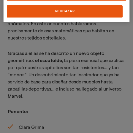
La geometría de nuestras células es fundamental en
biomedicina: permite imitar a la naturaleza para crear
RECHAZAR
órganos artificiales o detectar crecimientos celulares
anómalos. En este encuentro hablaremos
precisamente de esas matemáticas que habitan en
nuestros tejidos epiteliales.
Gracias a ellas se ha descrito un nuevo objeto
geométrico:
el escutoide
, la pieza esencial que explica
por qué nuestros epitelios son tan resistentes… y tan
“monos”. Un descubrimiento tan inspirador que ya ha
servido de base para diseñar desde muebles hasta
zapatillas deportivas… e incluso ha llegado al universo
Marvel.
Ponente:
Clara Grima