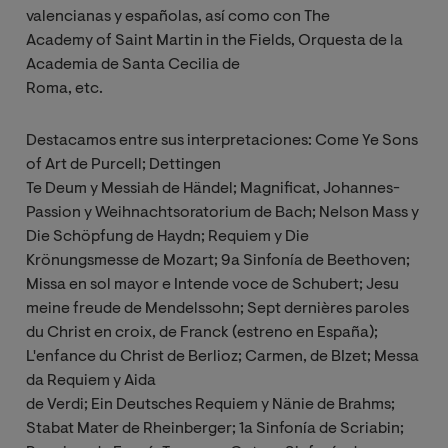
valencianas y españolas, así como con The
Academy of Saint Martin in the Fields, Orquesta de la
Academia de Santa Cecilia de
Roma, etc.
Destacamos entre sus interpretaciones: Come Ye Sons
of Art de Purcell; Dettingen
Te Deum y Messiah de Händel; Magnificat, Johannes-
Passion y Weihnachtsoratorium de Bach; Nelson Mass y
Die Schöpfung de Haydn; Requiem y Die
Krönungsmesse de Mozart; 9a Sinfonía de Beethoven;
Missa en sol mayor e Intende voce de Schubert; Jesu
meine freude de Mendelssohn; Sept dernières paroles
du Christ en croix, de Franck (estreno en España);
L'enfance du Christ de Berlioz; Carmen, de BIzet; Messa
da Requiem y Aida
de Verdi; Ein Deutsches Requiem y Nänie de Brahms;
Stabat Mater de Rheinberger; 1a Sinfonía de Scriabin;