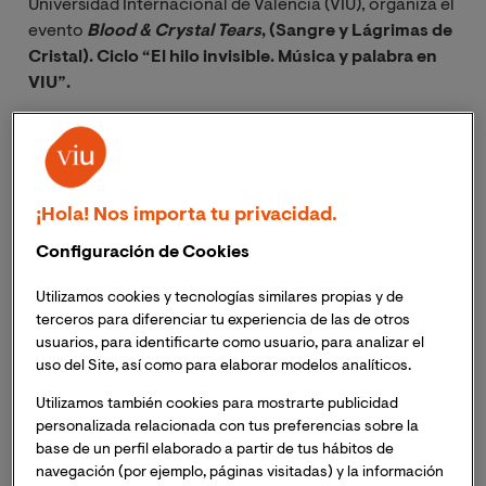
Universidad Internacional de Valencia (VIU), organiza el
evento
Blood & Crystal Tears
, (Sangre y Lágrimas de
Cristal). Ciclo “El hilo invisible. Música y palabra en
VIU”.
El concierto será en directo en la
Iglesia de San
Esteban. Plaza de San Esteban 2, de Valencia
,
entrada libre hasta completar el aforo y se puede seguir
¡Hola! Nos importa tu privacidad.
por
streaming,
.
Configuración de Cookies
Si deseas seguir el evento vía streaming, inscríbete
Utilizamos cookies y tecnologías similares propias y de
en el formulario de esta página y recibirás un enlace
terceros para diferenciar tu experiencia de las de otros
para acceder a la sesión el mismo día del evento.
usuarios, para identificarte como usuario, para analizar el
uso del Site, así como para elaborar modelos analíticos.
Este evento se enmarca en el nuevo ciclo “El hilo
Utilizamos también cookies para mostrarte publicidad
invisible. Música y palabra en VIU” que, con una
personalizada relacionada con tus preferencias sobre la
periodicidad anual, unirá música y palabra escrita
base de un perfil elaborado a partir de tus hábitos de
generando una simbiosis y un espacio de paz y
navegación (por ejemplo, páginas visitadas) y la información