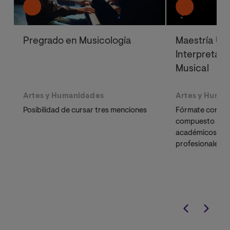
Pregrado en Musicología
Maestría Uni
Interpretaci
Musical
Artes y Humanidades
Artes y Huma
Posibilidad de cursar tres menciones
Fórmate con un
compuesto por 
académicos esp
profesionales en
universidad líde
online.