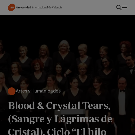
Pasar
al
contenido
principal
Artes y Humanidades
Blood & Crystal Tears,
EC
(Sangre y Lágrimas de
Cristal). Ciclo “El hilo