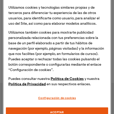
adicciones y Salud Pública con el que estamos desarrollando
distintos proyectos competitivos financiados. Autor de más de
Utilizamos cookies y tecnologías similares propias y de
30 publicaciones indexadas en JCR, mis líneas de trabajo son
terceros para diferenciar tu experiencia de las de otros
la e
pidemiología de enfermedades infecciosas e impacto de las
usuarios, para identificarte como usuario, para analizar el
medidas de Salud Pública; Epidemiología de abuso de
uso del Site, así como para elaborar modelos analíticos.
sustancias mediante la determinación en distintas matrices
Utilizamos también cookies para mostrarte publicidad
biológicas;
genética y fisiopatología de enfermedades crónicas
personalizada relacionada con tus preferencias sobre la
no transmisibles así como de enfermedades raras
producidas
base de un perfil elaborado a partir de tus hábitos de
por la exposición a tóxicos ambientales durante el periodo
navegación (por ejemplo, páginas visitadas) y la información
perinatal. He trabajado en centros de excelencia como el
que nos facilites (por ejemplo, en formularios de cursos).
Instituto de Bioquímica y Biología Molecular de la Universidad
Puedes aceptar o rechazar todas las cookies pulsando el
de Friburgo, el Instituto de Investigaciones Biomédicas August
botón correspondiente o configurarlas mediante el enlace
Pi i Sunyer del Hospital Clínic de Barcelona, la Universidad de
“Configuración de cookies”.
Valencia y el Instituto Superiore di Sanità de Roma, entre otros.
Puedes consultar nuestra
Política de Cookies
y nuestra
Política de Privacidad
en sus respectivos enlaces.
Configuración de cookies
ACEPTAR