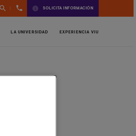
961
SOLICITA INFORMACIÓN
924
950
LA UNIVERSIDAD
EXPERIENCIA VIU