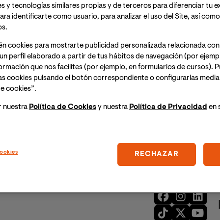
s y tecnologías similares propias y de terceros para diferenciar tu e
ara identificarte como usuario, para analizar el uso del Site, así com
os.
én cookies para mostrarte publicidad personalizada relacionada con
logía por la Universidad de Valencia con un Máster especialis
un perfil elaborado a partir de tus hábitos de navegación (por ejemp
lmente soy Director del Instituto de Investigación Biosanitaria 
nformación que nos facilites (por ejemplo, en formularios de cursos).
 nutricional, adicciones y Salud Pública con el que estamos d
as cookies pulsando el botón correspondiente o configurarlas median
 indexadas en JCR, mis líneas de trabajo son la e
pidemiología 
e cookies”.
abuso de sustancias mediante la determinación en distintas mat
r nuestra
Política de Cookies
y nuestra
Política de Privacidad
en 
como de enfermedades raras
producidas por la exposición a tóxi
l Instituto de Bioquímica y Biología Molecular de la Universidad
l Clínic de Barcelona, la Universidad de Valencia y el Instituto
ookies
RECHAZAR