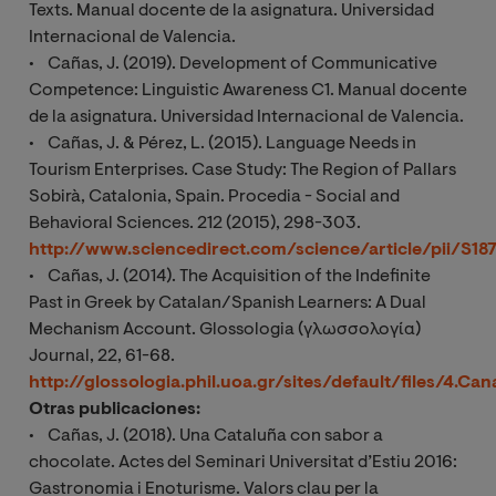
Texts. Manual docente de la asignatura. Universidad
Internacional de Valencia.
• Cañas, J. (2019). Development of Communicative
Competence: Linguistic Awareness C1. Manual docente
de la asignatura. Universidad Internacional de Valencia.
• Cañas, J. & Pérez, L. (2015). Language Needs in
Tourism Enterprises. Case Study: The Region of Pallars
Sobirà, Catalonia, Spain. Procedia - Social and
Behavioral Sciences. 212 (2015), 298-303.
http://www.sciencedirect.com/science/article/pii/S1
• Cañas, J. (2014). The Acquisition of the Indefinite
Past in Greek by Catalan/Spanish Learners: A Dual
Mechanism Account. Glossologia (γλωσσολογία)
Journal, 22, 61-68.
http://glossologia.phil.uoa.gr/sites/default/files/4.Can
Otras publicaciones:
• Cañas, J. (2018). Una Cataluña con sabor a
chocolate. Actes del Seminari Universitat d’Estiu 2016:
Gastronomia i Enoturisme. Valors clau per la