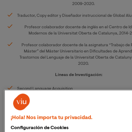
2009-2020.
Traductor, Copy editor y Diseñador instruccional de Global Alu
Profesor colaborador docente de inglés en el Centro de I
Modernos de la Universitat Oberta de Catalunya, 2014-
Profesor colaborador docente
de la asignatura “Trabajo de 
Máster” del Máster Universitario en Dificultades de Aprend
Trastornos del Lenguaje
de la Universitat Oberta de Cataluny
2020.
Líneas de Investigación:
Second Language Acquisition
Interlanguage Pragmatics
Crosslinguistic Influence
¡Hola! Nos importa tu privacidad.
Bilingualism and Multilingualism
Configuración de Cookies