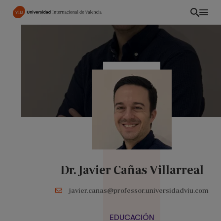
Pasar
al
contenido
principal
Dr. Javier Cañas Villarreal
CO
javier.canas@professor.universidadviu.com
EDUCACIÓN