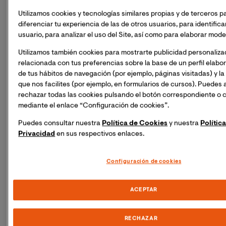
Publicaciones relevantes:
Utilizamos cookies y tecnologías similares propias y de terceros p
diferenciar tu experiencia de las de otros usuarios, para identific
• Cañas, J. (2023). Development of Communicative Competence:
usuario, para analizar el uso del Site, así como para elaborar mode
Skills C1. Manual docente de la asignatura. Universidad Internaci
Valencia.
Utilizamos también cookies para mostrarte publicidad personaliz
• Cañas, J. (2022). History, Culture, and Society in English-Sp
relacionada con tus preferencias sobre la base de un perfil elabor
Countries. Manual docente de la asignatura. Universidad Internac
de tus hábitos de navegación (por ejemplo, páginas visitadas) y l
Valencia.
que nos facilites (por ejemplo, en formularios de cursos). Puedes
• Cañas, J & Scott, Y. I. (2022). Textual Learning: Understandi
rechazar todas las cookies pulsando el botón correspondiente o 
Production of Oral and Written Texts. Manual docente de la asig
mediante el enlace “Configuración de cookies”.
Universidad Internacional de Valencia.
Puedes consultar nuestra
Política de Cookies
y nuestra
Polític
• Cañas, J. (2019). Development of Communicative Competence: L
Privacidad
en sus respectivos enlaces.
Awareness C1. Manual docente de la asignatura. Universidad Inte
de Valencia.
• Cañas, J. & Pérez, L. (2015). Language Needs in Tourism Enterpr
Configuración de cookies
Study: The Region of Pallars Sobirà, Catalonia, Spain. Procedia - S
Behavioral Sciences. 212 (2015), 298-303.
http://www.sciencedirect.com/science/article/pii/S1877042
ACEPTAR
• Cañas, J. (2014). The Acquisition of the Indefinite Past in Gr
Catalan/Spanish Learners: A Dual Mechanism Account. Glosso
(γλωσσολογία) Journal, 22, 61-68.
RECHAZAR