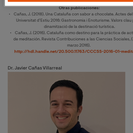
http://glossologia.phil.uoa.gr/sites/default/files/4.Canas
Otras publicaciones:
• Cañas, J. (2018). Una Cataluña con sabor a chocolate. Actes del
Universitat d’Estiu 2016: Gastronomia i Enoturisme. Valors clau 
dinamització de la destinació turística.
• Cañas, J. (2016). Cataluña como destino para la práctica de ac
de meditación. Revista Contribuciones a las Ciencias Sociales, 
marzo 2016).
http://hdl.handle.net/20.500.11763/CCCSS-2016-01-medit
Dr. Javier Cañas Villarreal
Image