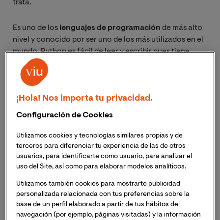
trata.
Es uno de los
lenguajes de programación
de más alto
nivel y conocido por ser uno de los más utilizados en el
mundo. Python es fácil de leer y escribir pues tiene
similitudes con el lenguaje humano.
Aquí te contamos
para qué sirve Python
y cuál es su
¡Hola! Nos importa tu privacidad.
relación con el big data.
Configuración de Cookies
¿Qué es Python?
Utilizamos cookies y tecnologías similares propias y de
terceros para diferenciar tu experiencia de las de otros
Python es un
lenguaje de programación
utilizado para
usuarios, para identificarte como usuario, para analizar el
desarrollar diferentes aplicaciones, es un lenguaje que
uso del Site, así como para elaborar modelos analíticos.
es interpretado, no es necesario que te compliques
Utilizamos también cookies para mostrarte publicidad
tanto a la hora de ejecutarlo.
personalizada relacionada con tus preferencias sobre la
base de un perfil elaborado a partir de tus hábitos de
navegación (por ejemplo, páginas visitadas) y la información
Python es uno de los
lenguajes de programación
más