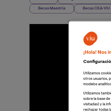
Becas Maestría
Becas OEA-VIU
¡Hola! Nos i
Configuració
Utilizamos cookie
otros usuarios, p
modelos analític
Utilizamos tambi
sobre la base de 
visitadas) y la i
rechazar todas l