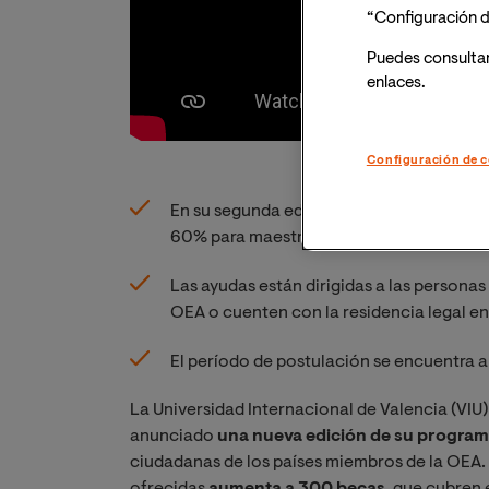
“Configuración d
Puedes consulta
enlaces.
Configuración de c
En su segunda edición, el programa aume
60% para maestrías oficiales en VIU.
Las ayudas están dirigidas a las persona
OEA o cuenten con la residencia legal en
El período de postulación se encuentra ab
La Universidad Internacional de Valencia (VIU
anunciado
una nueva edición de su program
ciudadanas de los países miembros de la OEA. 
ofrecidas
aumenta a 300 becas
, que cubren