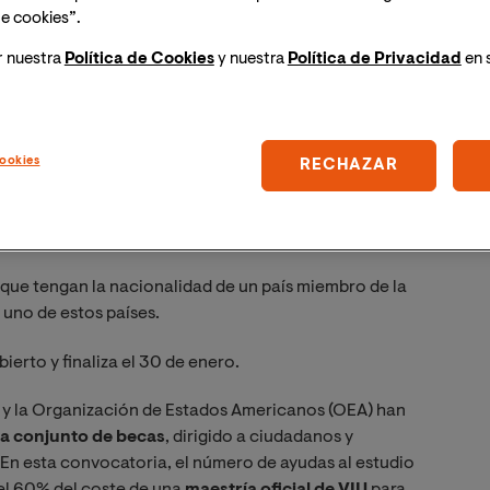
e cookies”.
r nuestra
Política de Cookies
y nuestra
Política de Privacidad
en 
ookies
RECHAZAR
nta el número de ayudas al estudio a 300 becas del
s que tengan la nacionalidad de un país miembro de la
 uno de estos países.
ierto y finaliza el 30 de enero.
) y la Organización de Estados Americanos (OEA) han
a conjunto de becas
, dirigido a ciudadanos y
En esta convocatoria, el número de ayudas al estudio
 el 60% del coste de una
maestría oficial de VIU
para