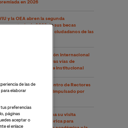
premiada en 2026
VIU y la OEA abren la segunda
convocatoria de 2026 de sus becas
conjuntas, dirigidas a los ciudadanos de las
Américas
VIU refuerza su proyección internacional
en Perú explorando nuevas vías de
cooperación académica e institucional
xperiencia de las de
VIU participa en el Encuentro de Rectores
o para elaborar
y Rectoras Perú-España impulsado por
CRUE
 tus preferencias
lo, páginas
VIU continúa en Argentina su visita
 Puedes aceptar o
institucional a Latinoamérica para
te el enlace
fortalecer la cooperación académica y la