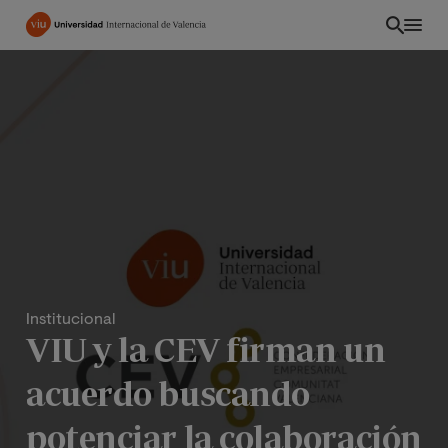
Pasar
al
contenido
principal
Institucional
VIU y la CEV firman un
CO
acuerdo buscando
potenciar la colaboración