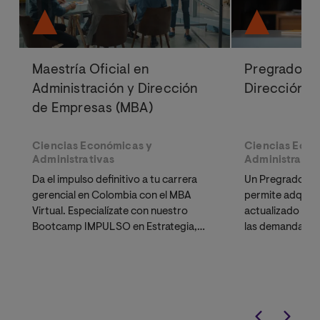
Maestría Oficial en
Pregrado en
Administración y Dirección
Dirección d
de Empresas (MBA)
Ciencias Económicas y
Ciencias Econ
Administrativas
Administrativ
Da el impulso definitivo a tu carrera
Un Pregrado en 
gerencial en Colombia con el MBA
permite adquirir 
Virtual. Especialízate con nuestro
actualizado y t
Bootcamp IMPULSO en Estrategia,
las demandas y 
Innovación y Emprendimiento.
mercado labora