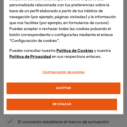
personalizada relacionada con tus preferencias sobre la
base de un perfil elaborado a partir de tus hábitos de
navegación (por ejemplo, páginas visitadas) y la información
que nos facilites (por ejemplo, en formularios de cursos).
Puedes aceptar o rechazar todas las cookies pulsando el
botón correspondiente o configurarlas mediante el enlace
“Configuración de cookies”.
La Universidad Internacional de Valencia
y la
Puedes consultar nuestra
Política de Cookies
y nuestra
Confederación Empresarial de la Comunitat
Política de Privacidad
en sus respectivos enlaces.
Valenciana (CEV) han sellado un convenio de
colaboración con miras a impulsar la
Configuración de cookies
transferencia de conocimiento entre universidad
y empresa
ACEPTAR
El acto de firma del acuerdo estuvo encabezado
por la rectora de VIU, Dra. Eva María Giner, y el
RECHAZAR
presidente de la CEV, Salvador Navarro
El convenio establece el marco de actuación