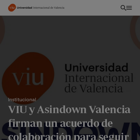
Pasar
al
contenido
principal
Institucional
VIU y Asindown Valencia
CO
firman un acuerdo de
colaboración para seguir