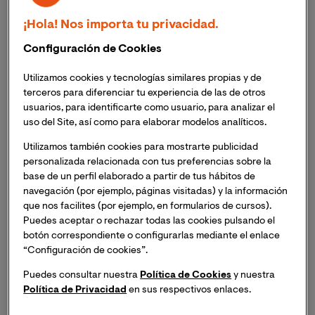
¡Hola! Nos importa tu privacidad.
La
Facultad de Ciencias de la Educación
de la
Configuración de Cookies
Universidad Internacional de Valencia y
Asindown
, han
cerrado un acuerdo de colaboración, que permitirá que
Utilizamos cookies y tecnologías similares propias y de
los estudiantes de diversas titulaciones de la facultad
terceros para diferenciar tu experiencia de las de otros
cuenten con más recursos y herramientas formativas,
usuarios, para identificarte como usuario, para analizar el
para ampliar sus conocimientos y capacidades
uso del Site, así como para elaborar modelos analíticos.
relacionadas con la inclusión educativa para el
Utilizamos también cookies para mostrarte publicidad
alumnado con necesidades educativas especiales.
personalizada relacionada con tus preferencias sobre la
base de un perfil elaborado a partir de tus hábitos de
La relación entre VIU y Asindown no es nueva, ya que en
navegación (por ejemplo, páginas visitadas) y la información
anteriores ocasiones ambas instituciones han
que nos facilites (por ejemplo, en formularios de cursos).
Puedes aceptar o rechazar todas las cookies pulsando el
colaborado en diversos proyectos de formación y
botón correspondiente o configurarlas mediante el enlace
divulgación, como en el caso del “
I Congreso
“Configuración de cookies”.
Internacional para la Prevención de Problemas
Emocionales y de Conducta en el Ámbito Escolar
",
Puedes consultar nuestra
Política de Cookies
y nuestra
celebrado el pasado mes de marzo. Además, Asindown
Política de Privacidad
en sus respectivos enlaces.
Valencia es un centro de referencia para los