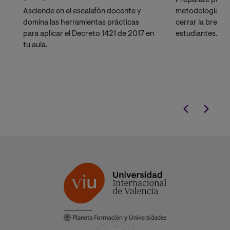
Prepárate para 
Asciende en el escalafón docente y
metodologías di
domina las herramientas prácticas
cerrar la brech
para aplicar el Decreto 1421 de 2017 en
estudiantes. Es
tu aula.
en las herramie
innovación ped
Artificial (IA)
y 
potenciando tu p
en el sector pú