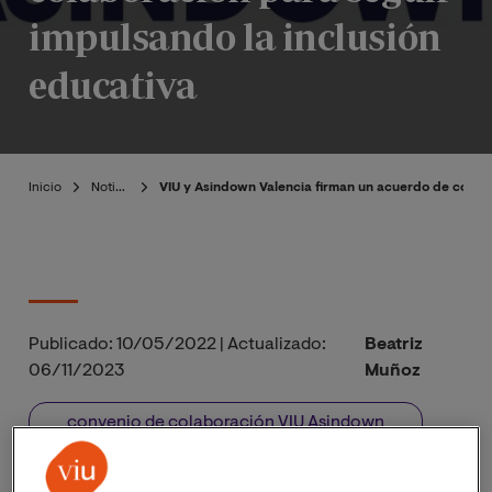
impulsando la inclusión
educativa
Inicio
Noticias
VIU y Asindown Valencia firman un acuerdo de colabo
Publicado:
10/05/2022
|
Actualizado:
Beatriz
06/11/2023
Muñoz
convenio de colaboración VIU Asindown
Facultad de Ciencias de la Educación