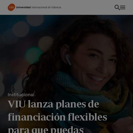
Pasar
al
contenido
principal
Institucional
VIU lanza planes de
CO
financiación flexibles
para que puedas