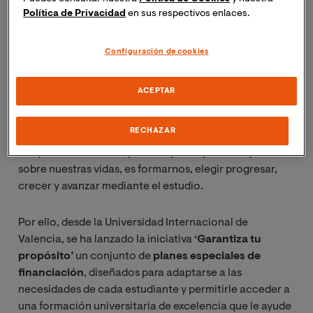
Política de Privacidad
en sus respectivos enlaces.
Configuración de cookies
ACEPTAR
El comienzo de un nuevo año invita inevitablemente a
la reflexión y al planteamiento de nuevos propósitos, y
RECHAZAR
sin duda uno de los propósitos más importantes que
nos podemos marcar, por el impacto positivo que tiene
sobre nuestras vidas, es formarnos, elegir progresar,
crecer y avanzar mediante el estudio.
Por ello, desde la Universidad Internacional de
Valencia, se ha lanzado la iniciativa
‘Garantiza tu
propósito’
un conjunto de
planes especiales de
financiación
, diseñados para adaptarse a las
necesidades de cada estudiante y permitirle acceder a
una formación universitaria de excelencia que le ayude