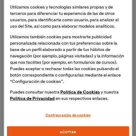
a 50 estudiantes
Utilizamos cookies y tecnologías similares propias y de
terceros para diferenciar tu experiencia de las de otros
Se ha alcanzado la cifra de más de 3.000
usuarios, para identificarte como usuario, para analizar el
postulantes al Programa de Becas Quiero
uso del Site, así como para elaborar modelos analíticos.
Las áreas de Empresa y Ciencias de la Salud
Utilizamos también cookies para mostrarte publicidad
han sido las más demandadas por los
personalizada relacionada con tus preferencias sobre la
base de un perfil elaborado a partir de tus hábitos de
estudiantes
navegación (por ejemplo, páginas visitadas) y la información
que nos facilites (por ejemplo, en formularios de cursos).
Puedes aceptar o rechazar todas las cookies pulsando el
botón correspondiente o configurarlas mediante el enlace
Valencia, 7 de agosto de 2020.
La Universidad
“Configuración de cookies”.
Internacional de Valencia - VIU ha dado a conocer el
Puedes consultar nuestra
Política de Cookies
y nuestra
nombre de los 50 estudiantes beneficiarios de las
Política de Privacidad
en sus respectivos enlaces.
‘’Becas Quiero", un programa internacional de 50
becas que nacía en junio de este mismo año. A través
Configuración de cookies
del cual la Universidad
online
financiará el 100% de la
docencia de 40 maestrías y 10 carreras entre
estudiantes de España, Ecuador, Colombia y Perú,
ACEPTAR