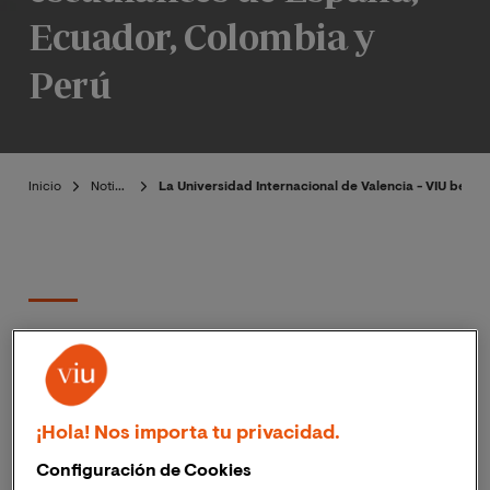
Ecuador, Colombia y
Perú
Inicio
Noticias
La Universidad Internacional de Valencia - VIU beca
Publicado:
07/08/2020
|
Actualizado:
Beatriz
06/11/2023
Muñoz
¡Hola! Nos importa tu privacidad.
Las ‘’Becas Quiero” premian la excelencia
académica y el talento financiando los estudios
Configuración de Cookies