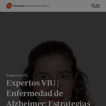
Pasar
al
contenido
principal
Expertos VIU
Expertos VIU |
CO
Enfermedad de
Alzheimer: Estrategias