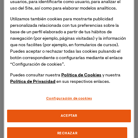
usuarios, para identificarte como usuario, para analizar el
La Organización Mundial de la Salud (OMS) señala la
uso del Site, así como para elaborar modelos analíticos.
Enfermedad de Alzheimer como el
origen del 60-70%
Utilizamos también cookies para mostrarte publicidad
de todas las demencias
, convirtiéndola en la primera
personalizada relacionada con tus preferencias sobre la
causa de este tipo de alteración cerebral a nivel
base de un perfil elaborado a partir de tus hábitos de
mundial. El alzhéimer, como lo señala la experta de VIU,
navegación (por ejemplo, páginas visitadas) y la información
Dra. Beatriz Valles-González
es “
una patología 
que nos facilites (por ejemplo, en formularios de cursos).
neurodegenerativa del sistema nervioso central 
Puedes aceptar o rechazar todas las cookies pulsando el
caracterizada por la muerte neuronal progresiva en 
botón correspondiente o configurarlas mediante el enlace
“Configuración de cookies”.
ciertas zonas del cerebro, provocada por la alteración 
de la síntesis de algunas proteínas
.” Esto tiene como
Puedes consultar nuestra
Política de Cookies
y nuestra
consecuencia “
una sintomatología diversa que incluye 
Política de Privacidad
en sus respectivos enlaces.
los trastornos en la memoria reciente o en la memoria 
de trabajo, depresión, cambios bruscos del humor y 
Configuración de cookies
alteraciones importantes en la función lingüística y en 
las funciones de masticación y de deglución.
”
ACEPTAR
Para dimensionar la prevalencia de la enfermedad, un
ejemplo: la Sociedad Española de Neurología (SEN)
RECHAZAR