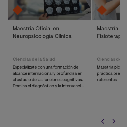
Maestría Oficial en
Maestría Ofi
Neuropsicología Clínica
Fisioterapi
Ciencias de la Salud
Ciencias de la
Especialízate con una formación de
Maestría pionera
alcance internacional y profundiza en
práctica presen
el estudio de las funciones cognitivas.
referentes
Domina el diagnóstico y la intervención
en neurorrehabilitación con un
programa diseñado para profesionales
que buscan flexibilidad sin renunciar a
la excelencia académica.