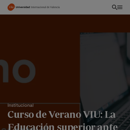
Pasar
al
contenido
principal
Institucional
CO
Curso de Verano VIU: La
Educación superior ante