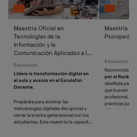
Maestría Oficial en
Maestría Ofi
Tecnologías de la
Psicopedag
Información y la
Comunicación Aplicadas a la
Educación
Educación
Educación
Reconocida en 
Lidera la transformación digital en
por el Rankin
el aula y avanza en el Escalafón
diseñada para d
Docente.
que buscan pote
profesional. Ad
Prepárate para dominar las
prácticas para 
metodologías digitales disruptivas y
dificultades d
cerrar la brecha generacional con tus
diversidad en el
estudiantes. Esta maestría te capacita
en las herramientas más avanzadas de
innovación pedagógica,
Inteligencia