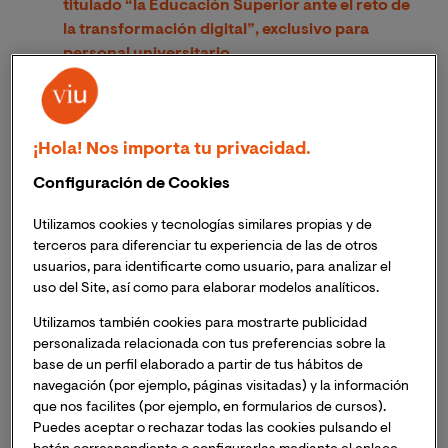
titulado “la Educación Superior ante el reto de
la transformación digital”, exclusivo para
personal universitario.
El Curso de Verano busca dar respuesta a las
necesidades a las que se enfrenta el mundo
universitario tras el COVID-19
. José Manuel
¡Hola! Nos importa tu privacidad.
Pingarrón, Secretario General de
Configuración de Cookies
Universidades; Carolina Pascual, Consellera d
´Innovació Universitats, Ciència i Societat
Utilizamos cookies y tecnologías similares propias y de
Digital; los rectores de la Universidad de Jaén o
terceros para diferenciar tu experiencia de las de otros
de la Universitat Politècnica de València; y
usuarios, para identificarte como usuario, para analizar el
uso del Site, así como para elaborar modelos analíticos.
representantes del mundo de la empresa como
Carlos Alonso, Responsable de Educación de
Utilizamos también cookies para mostrarte publicidad
HP Inc. y Presidente de Edutech Cluster, o
personalizada relacionada con tus preferencias sobre la
Ricardo Vera, Director General de Smowl, son
base de un perfil elaborado a partir de tus hábitos de
algunos de los ponentes invitados.
navegación (por ejemplo, páginas visitadas) y la información
que nos facilites (por ejemplo, en formularios de cursos).
Puedes aceptar o rechazar todas las cookies pulsando el
La Universidad Internacional de Valencia impartirá los