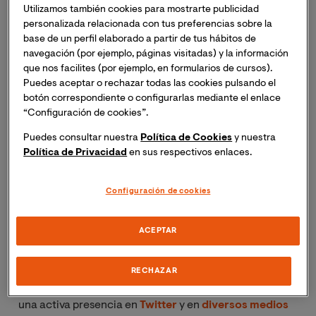
Utilizamos también cookies para mostrarte publicidad
personalizada relacionada con tus preferencias sobre la
La
Dra. Laura Río Martínez
es doctora en Psicología
base de un perfil elaborado a partir de tus hábitos de
Clínica y de la Salud, licenciada en Psicología, máster
navegación (por ejemplo, páginas visitadas) y la información
en Psicología Clínica y de la Salud, en Psicología
que nos facilites (por ejemplo, en formularios de cursos).
General Sanitaria y en Sueño: Fisiología y Medicina,
Puedes aceptar o rechazar todas las cookies pulsando el
experta en Terapias Contextuales e investigadora y
botón correspondiente o configurarlas mediante el enlace
“Configuración de cookies”.
docente de la Facultad de Ciencias de la Salud de VIU.
Su tesis doctoral trata sobre “Ritmicidad circadiana y
Puedes consultar nuestra
Política de Cookies
y nuestra
características de personalidad en pacientes con
Política de Privacidad
en sus respectivos enlaces.
trastorno por uso de sustancias, esquizofrenia y
esquizofrenia dual”.
Configuración de cookies
El
Dr. Joaquín Mateu Mollá
, es doctor en Psicología
ACEPTAR
Clínica, licenciado en Psicología, máster en Avances en
Investigación y Tratamientos en Psicopatología y Salud
y director de la
Maestría Oficial en Gerontología y
RECHAZAR
ACP
de VIU. El Dr. Mateu es un ávido divulgador, con
una activa presencia en
Twitter
y en
diversos medios