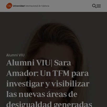
Pasar
al
contenido
principal
Alumni VIU
Alumni VIU| Sara
Amador: Un TFM para
investigar y visibilizar
CO
las nuevas áreas de
desigualdad generadas