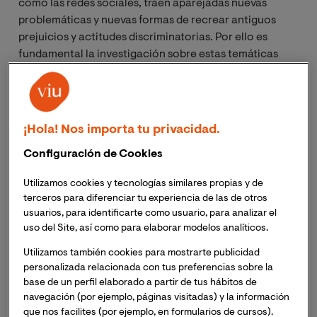
como las redes sociales, traen aparejadas nuevas
problemáticas y nuevas formas de recrear antiguos
prejuicios y actitudes discriminatorias. Por ello es
fundamental la investigación sobre estas temáticas
con el fin de identificarlas, intervenir en ellas y
conseguir prevenirlas. Precisamente esto es lo que ha
hecho Sara Amador con su TFM para la
Maestría Oficial
en Intervención Interdisciplinar en Violencia de
¡Hola! Nos importa tu privacidad.
Género
de VIU, el que ha dedicado a analizar el
Configuración de Cookies
impacto que tienen las redes sociales en los y las
adolescentes, tanto de manera individual como en las
Utilizamos cookies y tecnologías similares propias y de
relaciones que tienen entre ellos/as. Una investigación
terceros para diferenciar tu experiencia de las de otros
que ha desvelado nuevas formas de desigualdad,
usuarios, para identificarte como usuario, para analizar el
abriendo la puerta a diseñar nuevas herramientas y
uso del Site, así como para elaborar modelos analíticos.
dinámicas de intervención que resulten efectivas para
Utilizamos también cookies para mostrarte publicidad
estas problemáticas específicas. Aprovechando que
personalizada relacionada con tus preferencias sobre la
Este 8 de febrero se celebra el Día de Internet Segura, le
base de un perfil elaborado a partir de tus hábitos de
hemos realizado la siguiente entrevista a Sara, para
navegación (por ejemplo, páginas visitadas) y la información
conocer un poco más sobre su TFM, sus motivaciones y
que nos facilites (por ejemplo, en formularios de cursos).