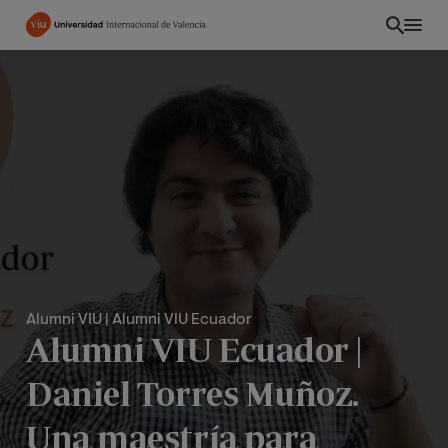
Pasar
al
contenido
principal
Alumni VIU
| Alumni VIU Ecuador
Alumni VIU Ecuador |
CO
Daniel Torres Muñoz.
Una maestría para