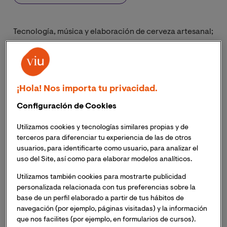
Tecnología, música y elaboración de cerveza artesanal;
tres campos aparentemente distanciados en lo
profesional, pero que sin embargo están muy unidos en
la carrera laboral de Daniel Torres Muñoz. Su espíritu
emprendedor y ganas de alcanzar todas sus metas, le
¡Hola! Nos importa tu privacidad.
han llevado a no renunciar a ninguna de sus pasiones,
desarrollando proyectos en todos sus campos de
Configuración de Cookies
interés. En este propósito ha sido fundamental la
Utilizamos cookies y tecnologías similares propias y de
formación, un objetivo en el que Daniel ha sido
terceros para diferenciar tu experiencia de las de otros
constante, y que le ha llevado a cursar la
Maestría
usuarios, para identificarte como usuario, para analizar el
Oficial en Gestión de Proyectos
de la Universidad
uso del Site, así como para elaborar modelos analíticos.
Internacional de Valencia; una titulación que le ha
servido para adquirir conocimientos, habilidades y
Utilizamos también cookies para mostrarte publicidad
personalizada relacionada con tus preferencias sobre la
competencias transversales que aplica a todos los
base de un perfil elaborado a partir de tus hábitos de
aspectos de su polifacética carrera profesional.
navegación (por ejemplo, páginas visitadas) y la información
que nos facilites (por ejemplo, en formularios de cursos).