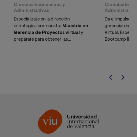
Ciencias Económicas y
Ciencias Econ
Administrativas
Administrativ
Especialízate en la dirección
Da el impulso de
estratégica con nuestra
Maestría en
gerencial en Co
Gerencia de Proyectos virtual
y
Virtual. Especia
prepárate para obtener las
Bootcamp IMPUL
certificaciones más demandadas del
Innovación y E
mercado:
PMP® y CAPM®
.