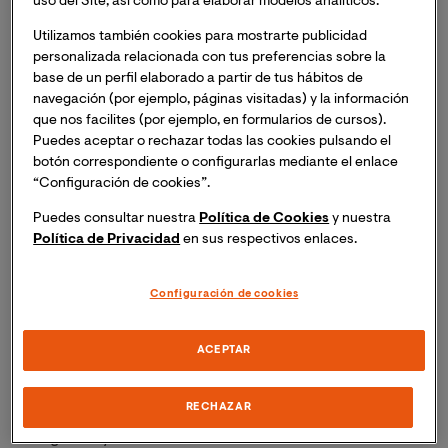
uso del Site, así como para elaborar modelos analíticos.
Masterclass online "La mediación y otras prácticas
restaurativas: el círculo y la conferencia".
Inscripción
Utilizamos también cookies para mostrarte publicidad
personalizada relacionada con tus preferencias sobre la
necesaria. Recibirás el mismo día del evento un
base de un perfil elaborado a partir de tus hábitos de
enlace para acceder a la sesión online.
navegación (por ejemplo, páginas visitadas) y la información
que nos facilites (por ejemplo, en formularios de cursos).
La mediación escolar ha abierto las puertas a otros
Puedes aceptar o rechazar todas las cookies pulsando el
modos de entender la justicia en las aulas. En esta
botón correspondiente o configurarlas mediante el enlace
“Configuración de cookies”.
sesión expondremos, principalmente, los presupuestos
de las prácticas restaurativas y su relación directa con
Puedes consultar nuestra
Política de Cookies
y nuestra
los sistemas de mediación.
Política de Privacidad
en sus respectivos enlaces.
Ponente
Configuración de cookies
María Carme Boqué Torremorell
ACEPTAR
Maestra, posgraduada en mediación y resolución de
conflictos y doctora en Pedagogía. Profesora titular de
RECHAZAR
la Universidad Ramon Llull donde imparte docencia en
los grados y másteres de educación. Autora de diversos