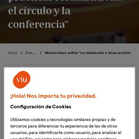
el círculo y la
conferencia"
Inicio
Eventos
Masterclass online "La mediación y otras prácticas re
Presentación
¡Hola! Nos importa tu privacidad.
Configuración de Cookies
Publicado:
01/03/2023
|
Actualizado:
06/11/2023
Utilizamos cookies y tecnologías similares propias y de
terceros para diferenciar tu experiencia de las de otros
El próximo 5 de abril de 2023, a las 18:00h (hora España
usuarios, para identificarte como usuario, para analizar el
peninsular) ;
11:00h (hora Colombia)
, tendrá lugar la