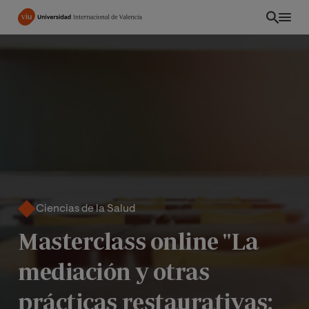
Pasar
al
contenido
principal
Ciencias de la Salud
Masterclass online "La
CO
mediación y otras
prácticas restaurativas: