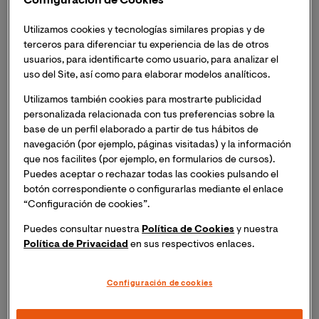
Configuración de Cookies
Tecnología
de la Universidad Internacional de Valencia
(VIU) te invita al
evento de Astronomía online “La
Utilizamos cookies y tecnologías similares propias y de
noche de la formación estelar”.
terceros para diferenciar tu experiencia de las de otros
usuarios, para identificarte como usuario, para analizar el
Acceso directo a la sesión, el 12 de septiembre,
uso del Site, así como para elaborar modelos analíticos.
mediante este enlace:
La noche de la formación
Utilizamos también cookies para mostrarte publicidad
estelar - YouTube
personalizada relacionada con tus preferencias sobre la
base de un perfil elaborado a partir de tus hábitos de
Este evento, dedicado a la
divulgación astronómica
,
navegación (por ejemplo, páginas visitadas) y la información
que nos facilites (por ejemplo, en formularios de cursos).
ofrece una fascinante inmersión en el proceso de
Puedes aceptar o rechazar todas las cookies pulsando el
formación estelar, guiada por
astrónomos
botón correspondiente o configurarlas mediante el enlace
especializados
y con observaciones en directo
“Configuración de cookies”.
retransmitidas desde un
telescopio profesional.
Puedes consultar nuestra
Política de Cookies
y nuestra
Política de Privacidad
en sus respectivos enlaces.
20:00 Ponencia "Cuando el universo enciende
sus luces: la formación estelar":
impartida por el
Configuración de cookies
astrónomo Alessandro Ederoclite, investigador
del Centro de Estudios de Física del Cosmos de