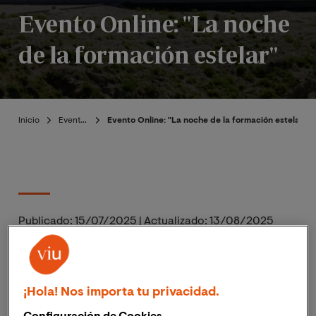
Evento Online: "La noche
de la formación estelar"
Inicio
Eventos
Evento Online: "La noche de la formación estelar"
Publicado:
15/07/2025
|
Actualizado:
13/08/2025
El próximo
12 de septiembre
de 2025, a las
20:00h
(hora peninsular en España),
13:00h (hora Colombia),
¡Hola! Nos importa tu privacidad.
la
Escuela Superior de Ingeniería, Ciencia y