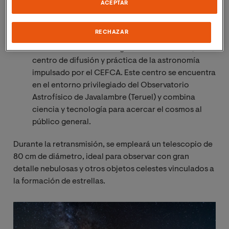
Aragón (CEFCA).
ACEPTAR
21:00 Sesión de observación astronómica en
RECHAZAR
directo:
con una duración de dos horas,
transmitida vía streaming desde GALÁCTICA, el
centro de difusión y práctica de la astronomía
impulsado por el CEFCA. Este centro se encuentra
en el entorno privilegiado del Observatorio
Astrofísico de Javalambre (Teruel) y combina
ciencia y tecnología para acercar el cosmos al
público general.
Durante la retransmisión, se empleará un telescopio de
80 cm de diámetro, ideal para observar con gran
detalle nebulosas y otros objetos celestes vinculados a
la formación de estrellas.
Image