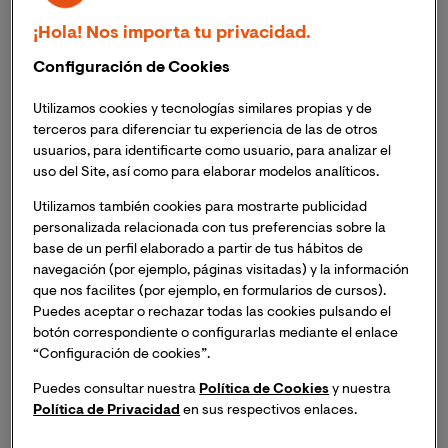
Masterclass Online: "Golpeado pero no derrotado"
.
¡Hola! Nos importa tu privacidad.
Si deseas asistir, inscríbete y recibirás un enlace para
Configuración de Cookies
acceder a la sesión el mismo día del evento.
Utilizamos cookies y tecnologías similares propias y de
terceros para diferenciar tu experiencia de las de otros
El
acoso escolar
, también conocido como
bullying
, es
usuarios, para identificarte como usuario, para analizar el
un problema que no solo afecta a la comunidad
uso del Site, así como para elaborar modelos analíticos.
educativa, sino a toda la sociedad en general. Implica
una desigualdad de poder en la que uno o varios
Utilizamos también cookies para mostrarte publicidad
individuos ejercen violencia física, verbal o psicológica
personalizada relacionada con tus preferencias sobre la
base de un perfil elaborado a partir de tus hábitos de
sobre otro estudiante más vulnerable.
navegación (por ejemplo, páginas visitadas) y la información
que nos facilites (por ejemplo, en formularios de cursos).
La influencia del bullying en la salud mental y su
Puedes aceptar o rechazar todas las cookies pulsando el
afectación directa sobre el rendimiento escolar en los
botón correspondiente o configurarlas mediante el enlace
jóvenes y adolescentes es una problemática creciente
“Configuración de cookies”.
en las aulas. Según datos recopilados en un estudio de
Puedes consultar nuestra
Política de Cookies
y nuestra
la ONG Internacional Bullying Sin fronteras realizado
Política de Privacidad
en sus respectivos enlaces.
entre enero 2020 y septiembre de 2021 se concluye