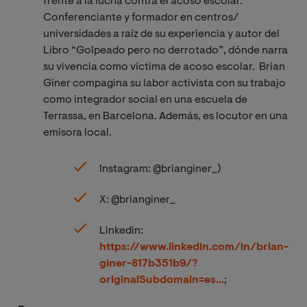
frente a la lucha contra el acoso escolar.
Conferenciante y formador en centros/
universidades a raíz de su experiencia y autor del
Libro “Golpeado pero no derrotado”, dónde narra
su vivencia como víctima de acoso escolar. Brian
Giner compagina su labor activista con su trabajo
como integrador social en una escuela de
Terrassa, en Barcelona. Además, es locutor en una
emisora local.
Instagram: @brianginer_)
X: @brianginer_
Linkedin:
https://www.linkedin.com/in/brian-
giner-817b351b9/?
originalSubdomain=es…
;