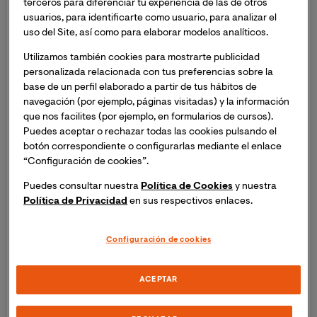
Manuel Vilas”.
terceros para diferenciar tu experiencia de las de otros
usuarios, para identificarte como usuario, para analizar el
uso del Site, así como para elaborar modelos analíticos.
Si deseas asistir, inscríbete y recibirás un enlace para
acceder a la sesión el mismo día del evento.
Utilizamos también cookies para mostrarte publicidad
personalizada relacionada con tus preferencias sobre la
base de un perfil elaborado a partir de tus hábitos de
¿Te gustaría transformar tus vivencias en textos que
navegación (por ejemplo, páginas visitadas) y la información
conecten de verdad con los demás?
que nos facilites (por ejemplo, en formularios de cursos).
Puedes aceptar o rechazar todas las cookies pulsando el
Te invitamos a una sesión de
Consejos de escritura
botón correspondiente o configurarlas mediante el enlace
“Configuración de cookies”.
con Manuel Vilas
donde exploraremos las claves de la
escritura creativa desde la experiencia personal hasta
Puedes consultar nuestra
Política de Cookies
y nuestra
la narración universal. Durante dos horas, descubrirás
Política de Privacidad
en sus respectivos enlaces.
cómo la memoria, la mezcla de géneros y la poesía
pueden convertirse en potentes herramientas
Configuración de cookies
narrativas.
ACEPTAR
Vamos a adentrarnos en la experiencia creativa de
Manuel Vilas, uno de los escritores actuales más