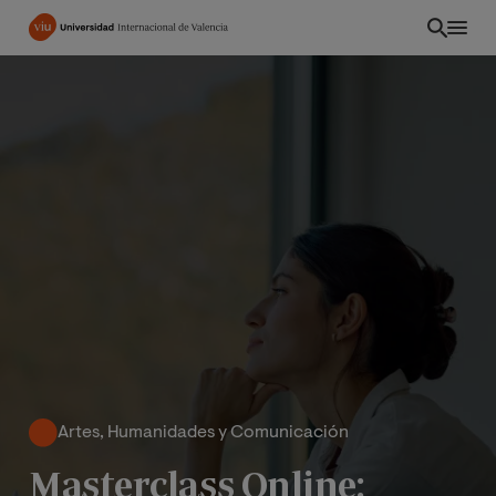
Pasar
al
contenido
principal
CO
Artes, Humanidades y Comunicación
Masterclass Online: