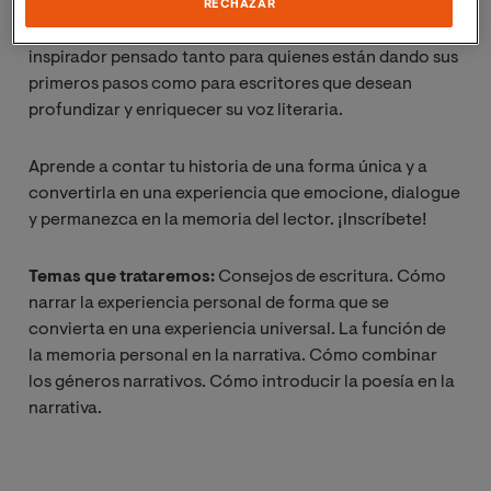
importantes en español que ha conseguido aunar una
RECHAZAR
gran aceptación popular, con un encuentro práctico e
inspirador pensado tanto para quienes están dando sus
primeros pasos como para escritores que desean
profundizar y enriquecer su voz literaria.
Aprende a contar tu historia de una forma única y a
convertirla en una experiencia que emocione, dialogue
y permanezca en la memoria del lector. ¡Inscríbete!
Temas que trataremos:
Consejos de escritura. Cómo
narrar la experiencia personal de forma que se
convierta en una experiencia universal. La función de
la memoria personal en la narrativa. Cómo combinar
los géneros narrativos. Cómo introducir la poesía en la
narrativa.