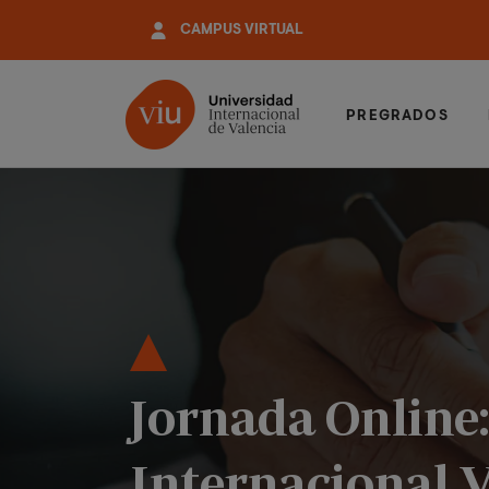
Pasar
CAMPUS VIRTUAL
al
contenido
principal
PREGRADOS
Jornada Online:
Internacional V