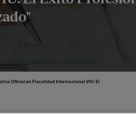
zado"
tría Oficial en Fiscalidad Internacional VIU: El Éxito Profesio
2024