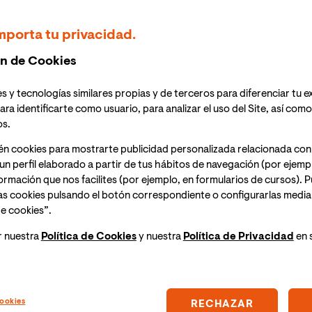
MACIÓN PRÓXIMAMENTE
mporta tu privacidad.
n de Cookies
 (hora peninsular de España),
13:00h (hora Colombia)
s y tecnologías similares propias y de terceros para diferenciar tu e
e invita a una exclusiva masterclass online donde
ara identificarte como usuario, para analizar el uso del Site, así com
icial en Fiscalidad Internacional de VIU.
os.
én cookies para mostrarte publicidad personalizada relacionada con
un perfil elaborado a partir de tus hábitos de navegación (por ejemp
nlace para acceder a la sesión el mismo día del
nformación que nos facilites (por ejemplo, en formularios de cursos).
as cookies pulsando el botón correspondiente o configurarlas median
e cookies”.
r nuestra
Política de Cookies
y nuestra
Política de Privacidad
en 
ntará con la presencia de Teresa Raga, directora del
ookies
RECHAZAR