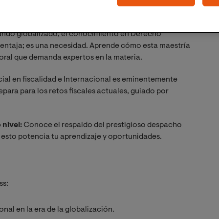
ternacional y reconocida profesional. Directora del
ndo globalizado, el conocimiento en Derecho
 ventaja; es una necesidad. Aprende cómo esta maestría
oral que demanda expertos en la materia.
cial en fiscalidad e Internacional es eminentemente
ara para los retos fiscales actuales, guiado por
nivel:
Conoce el respaldo del prestigioso despacho
 esto potencia tu aprendizaje y oportunidades.
ss:
onal en la era de la globalización.