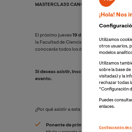
MASTERCLASS CANCELADA, MÁS INFOR
¡Hola! Nos i
Configuració
El próximo jueves
19 de diciembre
a las
19:00h
Utilizamos cookie
la Facultad de Ciencias Sociales y Jurídicas T
otros usuarios, p
conocerás todos los detalles de la
Maestría Of
modelos analític
Utilizamos tambi
sobre la base de 
Si deseas asistir, inscríbete y recibirás un e
visitadas) y la i
evento.
rechazar todas l
“Configuración d
Puedes consulta
enlaces.
¿Por qué asistir a esta masterclass?
Ponente de primer nivel:
esta sesión co
Configuración de c