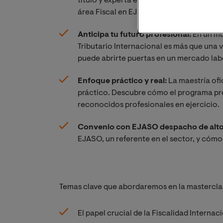
título y experta en Derecho Tributario in
área Fiscal en EJASO Valencia.
Anticipa tu futuro profesional:
En un mu
Tributario Internacional es más que una
puede abrirte puertas en un mercado lab
Enfoque práctico y real:
La maestría ofi
práctico. Descubre cómo el programa prep
reconocidos profesionales en ejercicio.
Convenio con EJASO despacho de alto 
EJASO, un referente en el sector, y cómo
Temas clave que abordaremos en la mastercla
El papel crucial de la Fiscalidad Internaci