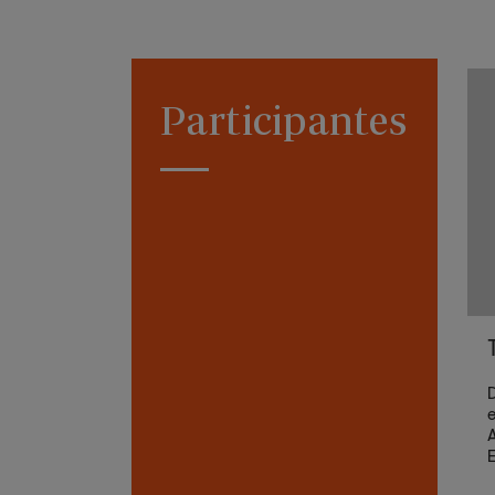
Participantes
D
e
A
E