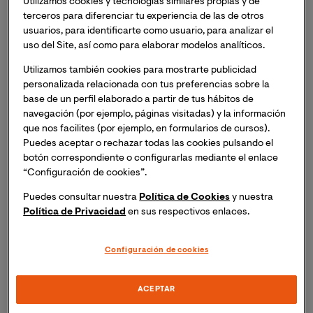
Utilizamos cookies y tecnologías similares propias y de
lugar las I Jornadas Discursos de Odio: Mesa Redonda
terceros para diferenciar tu experiencia de las de otros
“El racismo normalizado: el caso del pueblo gitano”.
usuarios, para identificarte como usuario, para analizar el
Inscripción necesaria. Recibirás el mismo día del
uso del Site, así como para elaborar modelos analíticos.
evento un enlace para acceder a la sesión online.
Utilizamos también cookies para mostrarte publicidad
personalizada relacionada con tus preferencias sobre la
En esta Mesa Redonda vamos a centrarnos en el pueblo
base de un perfil elaborado a partir de tus hábitos de
gitano, una comunidad que
explica una parte relevante
navegación (por ejemplo, páginas visitadas) y la información
de la historia de España y Europa desde hace
que nos facilites (por ejemplo, en formularios de cursos).
Puedes aceptar o rechazar todas las cookies pulsando el
seiscientos años, y también está presente en América
botón correspondiente o configurarlas mediante el enlace
Latina. Sin embargo, crece como diana del micro-
“Configuración de cookies”.
racismo y del racismo explícito, sin que se considere
muchas veces que está discriminado. ¿Cómo es posible
Puedes consultar nuestra
Política de Cookies
y nuestra
Política de Privacidad
en sus respectivos enlaces.
que no cesen los discursos de odio hacia una minoría
tan antigua, que incluso fue víctima del Holocausto?
¿Han contribuido internet, los medios y las redes
Configuración de cookies
sociales a ello? ¿De qué forma, y por qué, se sigue
perpetuando una situación especialmente compleja?
ACEPTAR