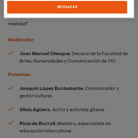
Se trata de la cuarta y última mesa desarrollada en el
RECHAZAR
marco de las Jornadas HUMA inauguradas el pasado 28
de mayo de 2023, “Discurso de odio: de internet a la
realidad”.
Moderador
Joan Manuel Oleaque.
Decano de la Facultad de
Artes, Humanidades y Comunicación de VIU
Ponentes
Joaquín López Bustamante.
Comunicador y
gestor cultural.
Silvia Agüero.
Actriz y activista gitana.
Ricardo Borrull.
Maestro, especialista en
educación intercultural.