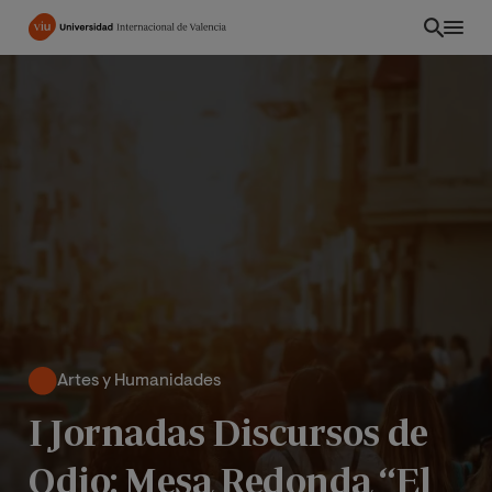
Pasar
al
contenido
principal
Artes y Humanidades
CO
I Jornadas Discursos de
Odio: Mesa Redonda “El