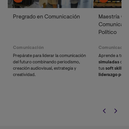
Pregrado en Comunicación
Maestría Ofi
Comunicació
Político
Comunicación
Comunicació
Prepárate para liderar la comunicación
Aprende a trav
del futuro combinando periodismo,
simuladas
de g
creación audiovisual, estrategia y
tus
soft skills
pa
creatividad.
liderazgo polít
inspirador.