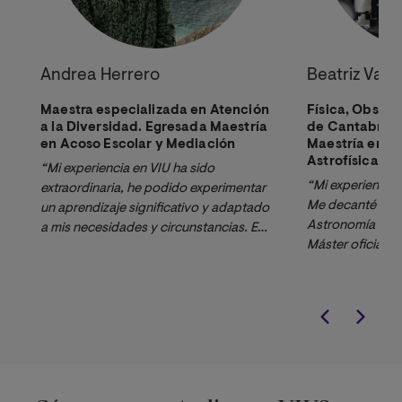
Andrea Herrero
Beatriz Var
Maestra especializada en Atención
Física, Obser
a la Diversidad. Egresada Maestría
de Cantabria.
en Acoso Escolar y Mediación
Maestría en A
Astrofísica.
“Mi experiencia en VIU ha sido 
“Mi experiencia e
extraordinaria, he podido experimentar 
Me decanté por e
un aprendizaje significativo y adaptado 
Astronomía y Ast
a mis necesidades y circunstancias. En 
Máster oficial y
todo momento me he sentido 
un doctorado, qu
asesorada y he visto un enfoque 
Además, elegí e
eminentemente práctico de la totalidad 
estaba trabajand
de las asignaturas a mi vida profesional 
Astronómico de C
como docente. Sin duda lo 
Máster a distanc
recomendaría a cualquier docente.”
compatibilizar t
encantó la dedic