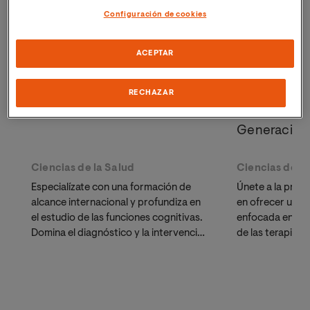
Configuración de cookies
ACEPTAR
Maestría Oficial en
Maestría Ofi
RECHAZAR
Neuropsicología Clínica
Psicológica
Generación
Ciencias de la Salud
Ciencias de la
Especialízate con una formación de
Únete a la prime
alcance internacional y profundiza en
en ofrecer una ti
el estudio de las funciones cognitivas.
enfocada en la 
Domina el diagnóstico y la intervención
de las terapias 
en neurorrehabilitación con un
conductuales. 
programa diseñado para profesionales
para psicólogos
que buscan flexibilidad sin renunciar a
buscan herramie
la excelencia académica.
casos complejo