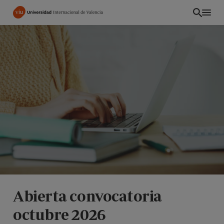
Pasar
al
contenido
principal
CO
Abierta convocatoria
octubre 2026