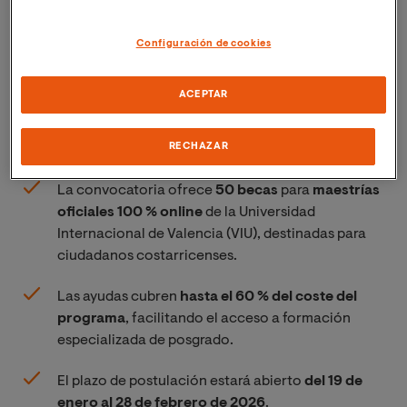
Configuración de cookies
ACEPTAR
RECHAZAR
La convocatoria ofrece
50 becas
para
maestrías
oficiales 100 % online
de la Universidad
Internacional de Valencia (VIU), destinadas para
ciudadanos costarricenses.
Las ayudas cubren
hasta el 60 % del coste del
programa
, facilitando el acceso a formación
especializada de posgrado.
El plazo de postulación estará abierto
del 19 de
enero al 28 de febrero de 2026
.