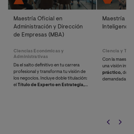
Maestría Oficial en
Maestría Ofi
Administración y Dirección
Inteligencia 
de Empresas (MBA)
Ciencias Económicas y
Ciencia y Tec
Administrativas
Con la maestría
Da el salto definitivo en tu carrera
una visión inte
profesional y transforma tu visión de
práctico,
domin
los negocios. Incluye doble titulación:
demandadas por
el
Título de Experto en Estrategia,
Machine Learni
Innovación y Liderazgo
a través de
Computacional
nuestro exclusivo Bootcamp IMPULSO.