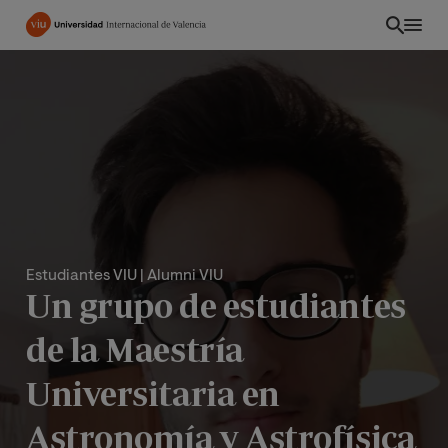
Pasar
al
contenido
principal
Estudiantes VIU
| Alumni VIU
Un grupo de estudiantes
de la Maestría
INT
Universitaria en
Astronomía y Astrofísica