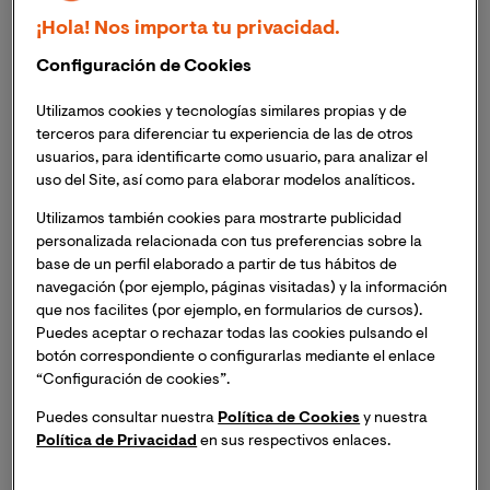
estudiantes realizan en observatorios junto a
¡Hola! Nos importa tu privacidad.
investigadores.
Configuración de Cookies
Se trata de una demostración de la importancia
que tienen este tipo de prácticas, que emulan una
Utilizamos cookies y tecnologías similares propias y de
forma de trabajar muy habitual en la investigación
terceros para diferenciar tu experiencia de las de otros
usuarios, para identificarte como usuario, para analizar el
en astronomía.
uso del Site, así como para elaborar modelos analíticos.
Utilizamos también cookies para mostrarte publicidad
personalizada relacionada con tus preferencias sobre la
La
Maestría Universitaria en Astronomía y
base de un perfil elaborado a partir de tus hábitos de
navegación (por ejemplo, páginas visitadas) y la información
Astrofísica
de la Universidad Internacional de Valencia
que nos facilites (por ejemplo, en formularios de cursos).
destaca, entre otros muchos aspectos diferenciales,
Puedes aceptar o rechazar todas las cookies pulsando el
por ofrecer a sus estudiantes
prácticas nocturnas a
botón correspondiente o configurarlas mediante el enlace
distancia en observatorios astronómicos
, en las que
“Configuración de cookies”.
pueden trabajar junto a investigadores en tareas
Puedes consultar nuestra
Política de Cookies
y nuestra
reales. Precisamente en una de esas sesiones de
Política de Privacidad
en sus respectivos enlaces.
prácticas un grupo de estudiantes del máster ha
realizado un significativo hallazgo: el descubrimiento