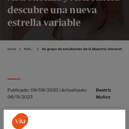
descubre una nueva
estrella variable
Inicio
Noticias
Un grupo de estudiantes de la Maestría Universitaria
Publicado:
09/09/2020
|
Actualizado:
Beatriz
06/11/2023
Muñoz
El descubrimiento fue realizado durante las
prácticas observacionales en remoto que los