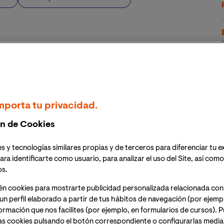
n for Computing Machinery (
ACM
)
, estableció la
ay
. Se trataba de una efeméride creada para
 y los virus informáticos, que por aquel entonces ya
mporta tu privacidad.
 doméstico, con el lanzamiento ese mismo año de The
n de Cookies
internet.
s y tecnologías similares propias y de terceros para diferenciar tu e
rios de internet
a nivel global alcanza la cifra de
ara identificarte como usuario, para analizar el uso del Site, así com
ta al
62,5%
de la población mundial. Y el uso que
os.
z más intenso y vital para todos los aspectos de
én cookies para mostrarte publicidad personalizada relacionada con
ión personal, vida amorosa y social, todo está en la red.
un perfil elaborado a partir de tus hábitos de navegación (por ejemp
nazas a los que nos vemos expuestos y qué podemos
nformación que nos facilites (por ejemplo, en formularios de cursos).
as cookies pulsando el botón correspondiente o configurarlas median