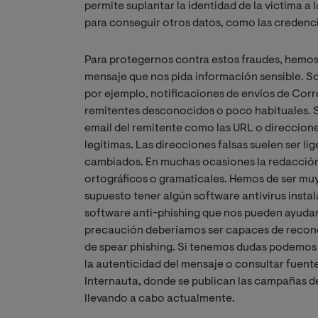
permite suplantar la identidad de la victima a l
para conseguir otros datos, como las credenci
Para protegernos contra estos fraudes, hemos 
mensaje que nos pida información sensible. 
por ejemplo, notificaciones de envíos de Cor
remitentes desconocidos o poco habituales. S
email del remitente como las URL o direccione
legítimas. Las direcciones falsas suelen ser l
cambiados. En muchas ocasiones la redacción
ortográficos o gramaticales. Hemos de ser muy 
supuesto tener algún software antivirus insta
software anti-phishing que nos pueden ayudar
precaución deberíamos ser capaces de reconoc
de spear phishing. Si tenemos dudas podemos 
la autenticidad del mensaje o consultar fuent
Internauta, donde se publican las campañas de
llevando a cabo actualmente.