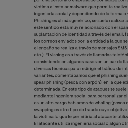
por una persona o empresa de confianza con el
víctima a instalar malware que permita realiza
ingeniería social y dependiendo de la forma o
Phishing es el más genérico, se suele realizar
este sentido está muy relacionado con el spam 
suplantación de identidad a través del email, 
los correos enviados por la entidad a la que s
el engaño se realiza a través de mensajes SM
etc.). El vishing es a través de llamadas telef
consistiendo en algunos casos en un par de ll
diversas técnicas para redirigir el tráfico de i
variantes, comentábamos que el phishing suele
spear phishing (pesca con arpón), en la que e
determinada. En este tipo de ataques se suele
mediante ingeniera social para personalizar e
es un alto cargo hablamos de whaling (pesca d
swapping es otro tipo de fraude cuyo objetivo 
la víctima lo que le permitiría al atacante uti
El atacante utiliza ingeniería social o algún o