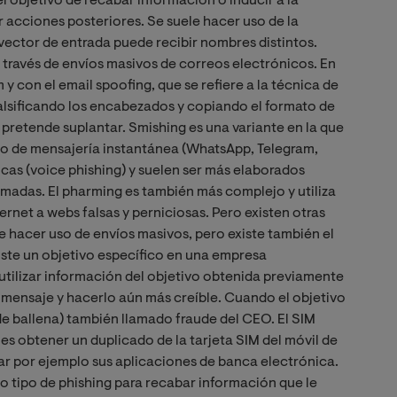
 objetivo de recabar información o inducir a la
r acciones posteriores. Se suele hacer uso de la
 vector de entrada puede recibir nombres distintos.
 a través de envíos masivos de correos electrónicos. En
y con el email spoofing, que se refiere a la técnica de
falsificando los encabezados y copiando el formato de
e pretende suplantar. Smishing es una variante en la que
S o de mensajería instantánea (WhatsApp, Telegram,
ónicas (voice phishing) y suelen ser más elaborados
amadas. El pharming es también más complejo y utiliza
nternet a webs falsas y perniciosas. Pero existen otras
 hacer uso de envíos masivos, pero existe también el
xiste un objetivo específico en una empresa
 utilizar información del objetivo obtenida previamente
l mensaje y hacerlo aún más creíble. Cuando el objetivo
e ballena) también llamado fraude del CEO. El SIM
es obtener un duplicado de la tarjeta SIM del móvil de
lizar por ejemplo sus aplicaciones de banca electrónica.
tro tipo de phishing para recabar información que le