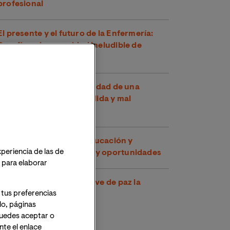
profesional
El presente y el futuro de la Enfermería:
Desafíos y la necesidad ineludible de
cambios
Trastorno bipolar, la realidad de una
enfermedad incomprendida y mal
representada
Inteligencia Artificial, Educación y
xperiencia de las de
Comunicación: Desafíos y oportunidades
o para elaborar
¿Es posible pensar en clave de paz la
 tus preferencias
Guerra en Ucrania?
lo, páginas
 Puedes aceptar o
te el enlace