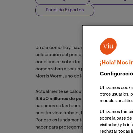
Panel de Expertos
Un día como hoy, hace 34 años, la
Associatio
celebración del primer
Computer Security D
concienciar sobre los peligros del cibercrimen
¡Hola! Nos i
comenzaban a ser un problema incluso a nivel
Configuració
Morris Worm, uno de los primeros gusanos de 
Utilizamos cookie
Actualmente se calcula que el número de
usua
otros usuarios, p
4,950 millones de personas
, lo que represen
modelos analític
hacemos de las tecnologías en línea es cada ve
Utilizamos tambi
nuestra vida: trabajo, finanzas, ocio, informac
sobre la base de 
Por eso es fundamental conocer bien las ame
visitadas) y la i
hacer para protegernos frente a ellas.
rechazar todas l