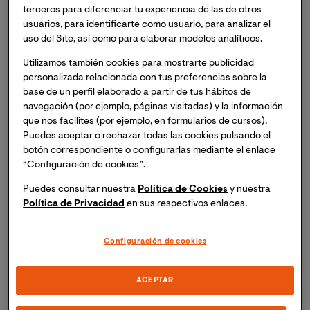
para engañar a una víctima haciéndose pasar por una
terceros para diferenciar tu experiencia de las de otros
persona o empresa de confianza con el objetivo de
usuarios, para identificarte como usuario, para analizar el
uso del Site, así como para elaborar modelos analíticos.
recabar información o inducir a la víctima a instalar
malware que permita realizar acciones posteriores. Se
Utilizamos también cookies para mostrarte publicidad
suele hacer uso de la ingeniería social y dependiendo
personalizada relacionada con tus preferencias sobre la
de la forma o vector de entrada puede recibir nombres
base de un perfil elaborado a partir de tus hábitos de
distintos. Phishing es el más genérico, se suele realizar
navegación (por ejemplo, páginas visitadas) y la información
que nos facilites (por ejemplo, en formularios de cursos).
a través de envíos masivos de correos electrónicos. En
Puedes aceptar o rechazar todas las cookies pulsando el
este sentido está muy relacionado con el spam y con el
botón correspondiente o configurarlas mediante el enlace
email spoofing, que se refiere a la técnica de
“Configuración de cookies”.
suplantación de identidad a través del email,
falsificando los encabezados y copiando el formato de
Puedes consultar nuestra
Política de Cookies
y nuestra
Política de Privacidad
en sus respectivos enlaces.
los correos enviados por la entidad a la que se
pretende suplantar. Smishing es una variante en la que
el engaño se realiza a través de mensajes SMS o de
Configuración de cookies
mensajería instantánea (WhatsApp, Telegram, etc.). El
vishing es a través de llamadas telefónicas (voice
ACEPTAR
phishing) y suelen ser más elaborados consistiendo en
algunos casos en un par de llamadas. El pharming es