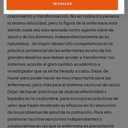
el sistema de atención a la salud, se encuentran
RECHAZAR
mundialmente y también en España en proceso de
crecimiento y transformación. No en todos los países a
la misma velocidad, pero la figura de la enfermera está
siendo cada vez más valorada como agente clave de
salud y de los sistemas, independientemente de su
naturaleza. Un mayor desarrollo competencial en la
práctica asistencial de las enfermeras es uno de los
grandes desafíos que deben ayudar a transformar los
sistemas, acorde al gran cambio académico e
investigador que ya se ha llevado a cabo. Dejar de
hacer para poder hacer es muy importante para las
enfermeras, pero más para el sistema nacional de salud.
Dejar de hacer prácticas de dudosa efectividad y
basadas en la costumbre, para incorporas prácticas de
valor que hayan mostrado su eficacia en la resolución
de los problemas de salud de la población. Para ello,
potenciar las intervenciones independientes y
colaborativas en las que la enfermera es plenamente