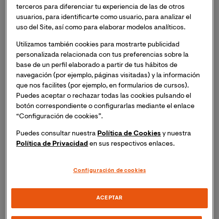
terceros para diferenciar tu experiencia de las de otros
Imagen
usuarios, para identificarte como usuario, para analizar el
uso del Site, así como para elaborar modelos analíticos.
Utilizamos también cookies para mostrarte publicidad
personalizada relacionada con tus preferencias sobre la
base de un perfil elaborado a partir de tus hábitos de
navegación (por ejemplo, páginas visitadas) y la información
que nos facilites (por ejemplo, en formularios de cursos).
Puedes aceptar o rechazar todas las cookies pulsando el
botón correspondiente o configurarlas mediante el enlace
“Configuración de cookies”.
Puedes consultar nuestra
Política de Cookies
y nuestra
Política de Privacidad
en sus respectivos enlaces.
Nuestras enfermeras. Nuestro futuro. ¿Cuáles son 
Configuración de cookies
los desafíos fundamentales a los que se enfrenta la 
enfermería, como profesión, de cara al futuro?
ACEPTAR
La enfermería como ciencia, y las enfermeras, así como