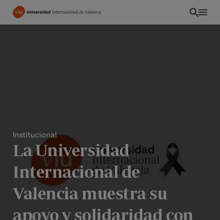
Pasar
al
contenido
principal
Institucional
La Universidad
Internacional de
INT
Valencia muestra su
apoyo y solidaridad con