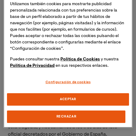
Utilizamos también cookies para mostrarte publicidad
personalizada relacionada con tus preferencias sobre la
Imagen
base de un perfil elaborado a partir de tus hábitos de
navegación (por ejemplo, páginas visitadas) y la información
que nos facilites (por ejemplo, en formularios de cursos).
Puedes aceptar o rechazar todas las cookies pulsando el
botón correspondiente o configurarlas mediante el enlace
“Configuración de cookies”.
Puedes consultar nuestra
Política de Cookies
y nuestra
Política de Privacidad
en sus respectivos enlaces.
Configuración de cookies
Desde la Universidad Internacional de Valencia
ACEPTAR
queremos trasladar nuestras más sinceras
condolencias a todas aquellas personas que han
RECHAZAR
sufrido la pérdida o desaparición de un ser querido en
esta tragedia, y nos sumamos a los tres días de luto
oficial decretados por el Gobierno de España.