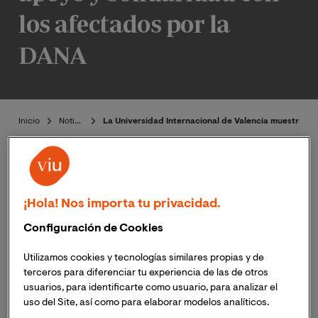
los afectados por la
DANA
Inicio
Noticias
La Universidad Internacional de Valencia muestra su
¡Hola! Nos importa tu privacidad.
Publicado:
30/10/2024
|
Actualizado:
Dra. Eva María
Configuración de Cookies
31/10/2024
Giner
Utilizamos cookies y tecnologías similares propias y de
Comunicado Oficial
DANA
terceros para diferenciar tu experiencia de las de otros
usuarios, para identificarte como usuario, para analizar el
Valencia
uso del Site, así como para elaborar modelos analíticos.