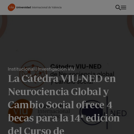
Pasar
al
contenido
principal
Institucional
| Investigación VIU
La Cátedra VIU-NED en
Neurociencia Global y
Cambio Social ofrece 4
INT
becas para la 14ª edición
del Curso de