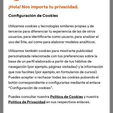
El curso celebrará su 14ª edición,
de forma
¡Hola! Nos importa tu privacidad.
presencial,
en el Hospital de la Ribera (Alzira,
Valencia) durante los días 26-29 de octubre de
Configuración de Cookies
2022.
Utilizamos cookies y tecnologías similares propias y de
La Universidad Internacional de Valencia, a través
terceros para diferenciar tu experiencia de las de otros
de la Cátedra VIU-NED en Neurociencia Global y
usuarios, para identificarte como usuario, para analizar el
uso del Site, así como para elaborar modelos analíticos.
Cambio Social oferta 4 becas para asistir al curso
a las que pueden optar los profesionales
Utilizamos también cookies para mostrarte publicidad
sanitarios interesados.
personalizada relacionada con tus preferencias sobre la
base de un perfil elaborado a partir de tus hábitos de
Los interesados tienen hasta el día 23 de
navegación (por ejemplo, páginas visitadas) y la información
septiembre para presentar sus postulaciones.
que nos facilites (por ejemplo, en formularios de cursos).
Puedes aceptar o rechazar todas las cookies pulsando el
botón correspondiente o configurarlas mediante el enlace
La Cátedra VIU-NED en Neurociencia Global y Cambio
“Configuración de cookies”.
Social, creada por la Universidad Internacional de
Valencia y Fundación NED, ha lanzado este 9 de
Puedes consultar nuestra
Política de Cookies
y nuestra
septiembre la convocatoria oficial para postular a una
Política de Privacidad
en sus respectivos enlaces.
de las 4 becas que reparte para asistir al 14ª edición del