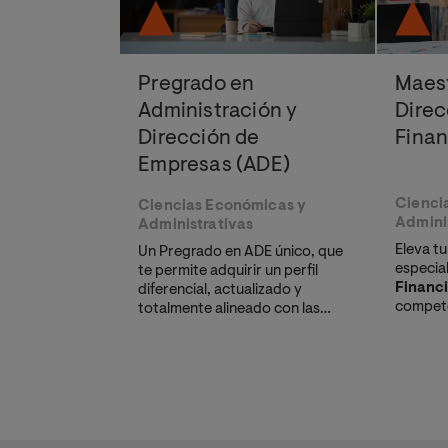
Pregrado en
Maest
Administración y
Direc
Dirección de
Finan
Empresas (ADE)
Cienci
Ciencias Económicas y
Admini
Administrativas
Eleva tu
Un Pregrado en ADE único, que
especia
te permite adquirir un perfil
Financ
diferencial, actualizado y
compete
totalmente alineado con las
avanzad
demandas y necesidades del
direcci
mercado laboral
liderar,
multidis
de camb