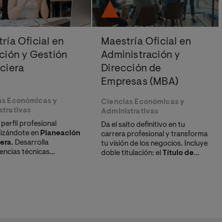
ría Oficial en
Maestría Oficial en
ción y Gestión
Administración y
ciera
Dirección de
Empresas (MBA)
as Económicas y
Ciencias Económicas y
strativas
Administrativas
 perfil profesional
Da el salto definitivo en tu
lizándote en
Planeación
carrera profesional y transforma
iera
. Desarrolla
tu visión de los negocios. Incluye
ncias técnicas
doble titulación: el
Título de
as y habilidades de alta
Experto en Estrategia,
ón que te capaciten para
Innovación y Liderazgo
a
 con eficacia, equipos
través de nuestro exclusivo
ciplinarios en un entorno
Bootcamp IMPULSO.
io constante.