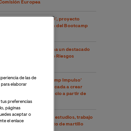
Comisión Europea
‘Green Ticket Gamificado’, proyecto
ganador de la 10ª edición del Bootcamp
Impulso del MBA de VIU
Un estudiante de VIU gana un destacado
premio en Prevención de Riesgos
Laborales
xperiencia de las de
La IX edición del ‘Bootcamp Impulso’
o para elaborar
premia la innovación aplicada a crear
nuevos modelos de negocio a partir de
residuos plásticos
 tus preferencias
lo, páginas
 Puedes aceptar o
Lydia Cuesta Fernández: estudios, trabajo
te el enlace
y competir en lanzamiento de martillo