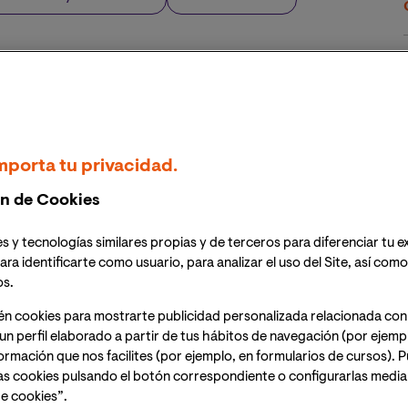
éutico con largo recorrido en el sector. Tras pasar
llar algunas de sus inquietudes. Entre ellas, estaba
mpo completamente distinto del que procedía, pero
lo que le condujo a estudiar el Grado en Economía de
. Tras mucho tiempo de esfuerzo,
Jose Carlos Aguila
r
mporta tu privacidad.
do en Economía de la Universidad Internacional de
omistas de Valencia (COEV).
Este reconocimiento le
n de Cookies
a Universidad, en un encuentro al que acudieron, por
a Facultad de Ciencias Sociales y Jurídicas y, por otro,
s y tecnologías similares propias y de terceros para diferenciar tu e
 Escrivá
, decano, secretario y copresidenta del
ara identificarte como usuario, para analizar el uso del Site, así com
)
, respectivamente.
os.
én cookies para mostrarte publicidad personalizada relacionada con
un perfil elaborado a partir de tus hábitos de navegación (por ejemp
nformación que nos facilites (por ejemplo, en formularios de cursos).
as cookies pulsando el botón correspondiente o configurarlas median
e cookies”.