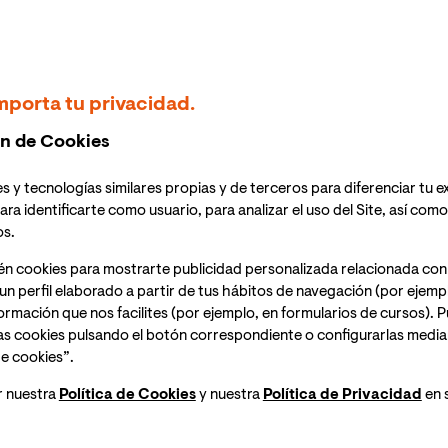
ntal en salud mental. Crear estrategias de
emocionales que ayudan a proteger de trastornos como
undamental, tanto de cara al bienestar general de la
sos de la salud pública. Precisamente esa es la
mporta tu privacidad.
rupo de investigación de la Universidad Internacional
 desarrollo evolutivo’ (PSIPOFDE) con su proyecto
n de Cookies
star Subjetivo’, que busca conocer la influencia de la
ión en el día a día y el bienestar y salud psicológica.
s y tecnologías similares propias y de terceros para diferenciar tu e
de recogida de datos y la participación es simple y
ara identificarte como usuario, para analizar el uso del Site, así com
os.
én cookies para mostrarte publicidad personalizada relacionada con
o, su importancia y cómo podemos participar, nos
un perfil elaborado a partir de tus hábitos de navegación (por ejemp
Peris, directora de la
Maestría Oficial en
nformación que nos facilites (por ejemplo, en formularios de cursos).
rsona
de VIU e investigadora principal de PSIPOFDE.
as cookies pulsando el botón correspondiente o configurarlas median
e cookies”.
oyecto sobre Inteligencia Emocional, Afrontamiento
r nuestra
Política de Cookies
y nuestra
Política de Privacidad
en 
uestro grupo de investigación?