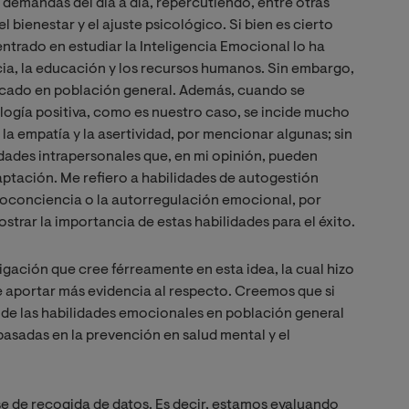
s demandas del día a día, repercutiendo, entre otras
l bienestar y el ajuste psicológico. Si bien es cierto
entrado en estudiar la Inteligencia Emocional lo ha
cia, la educación y los recursos humanos. Sin embargo,
ocado en población general. Además, cuando se
logía positiva, como es nuestro caso, se incide mucho
 la empatía y la asertividad, por mencionar algunas; sin
dades intrapersonales que, en mi opinión, pueden
aptación. Me refiero a habilidades de autogestión
oconciencia o la autorregulación emocional, por
rar la importancia de estas habilidades para el éxito.
ación que cree férreamente en esta idea, la cual hizo
e aportar más evidencia al respecto. Creemos que si
 de las habilidades emocionales en población general
basadas en la prevención en salud mental y el
 de recogida de datos. Es decir, estamos evaluando