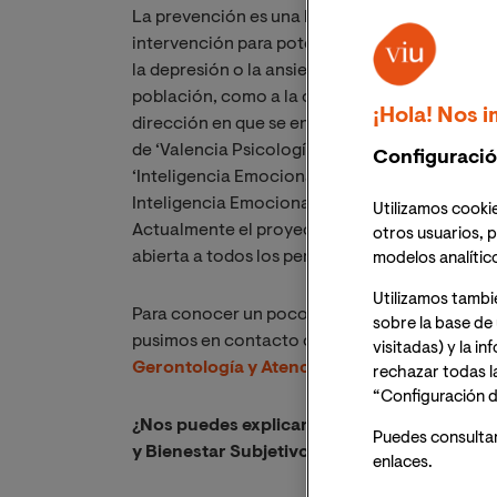
La prevención es una línea de trabajo fundame
intervención para potenciar las habilidades 
la depresión o la ansiedad, es una necesidad f
población, como a la optimización de los recur
¡Hola! Nos i
dirección en que se encuentra trabajando el g
de ‘Valencia Psicología positiva, fortalezas y
Configuració
‘Inteligencia Emocional, Afrontamiento y Biene
Inteligencia Emocional en el éxito en la adaptac
Utilizamos cookie
Actualmente el proyecto se encuentra en fase 
otros usuarios, p
abierta a todos los perfiles.
modelos analític
Utilizamos tambi
Para conocer un poco más acerca del proyect
sobre la base de 
pusimos en contacto con la Dra. Iraida Delhom 
visitadas) y la i
Gerontología y Atención Centrada en la Pe
rechazar todas l
“Configuración d
¿Nos puedes explicar en qué consiste el pr
Puedes consulta
y Bienestar Subjetivo qué está realizando v
enlaces.