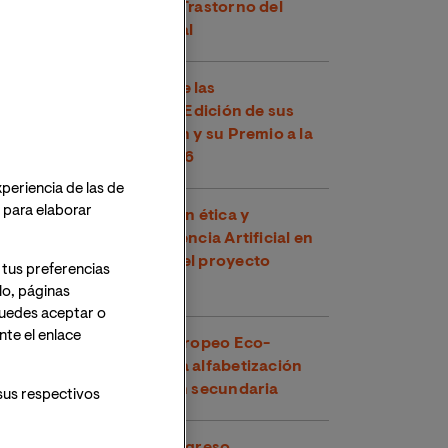
cognitivas en niños con Trastorno del
Espectro Alcohólico Fetal
La Cátedra VIU-NED abre las
convocatorias para la III Edición de sus
Ayudas a la Investigación y su Premio a la
Mejor Tesis Doctoral 2026
xperiencia de las de
o para elaborar
VIU impulsa la integración ética y
pedagógica de la Inteligencia Artificial en
Europa participando en el proyecto
 tus preferencias
EmpowerAId
lo, páginas
 Puedes aceptar o
te el enlace
VIU lidera el proyecto europeo Eco-
Escaper para fomentar la alfabetización
climática en la educación secundaria
sus respectivos
VIU participa en el X Congreso