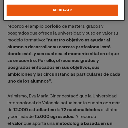
todo un referente:
“llevamos en el alma la marca de la
RECHAZAR
cultura y la difusión del conocimiento de la lengua
española alrededor del mundo”
. Además, la rectora
recordó el amplio porfolio de masters, grados y
posgrados que ofrece la universidad y puso en valor su
modelo formativo: “
nuestro objetivo es ayudar al
alumno a desarrollar su carrera profesional esté
donde esté, y sea cual sea el momento vital en el que
se encuentre. Por ello, ofrecemos grados y
posgrados enfocados en sus objetivos, sus
ambiciones y las circunstancias particulares de cada
uno de los alumnos”
.
Asimismo, Eva María Giner destacó que la Universidad
Internacional de Valencia actualmente cuenta con más
de
12.000 estudiantes
de
72 nacionalidades
distintas
y con más de
15.000 egresados
. Y recordó
el
valor
que aporta una
metodología basada en un