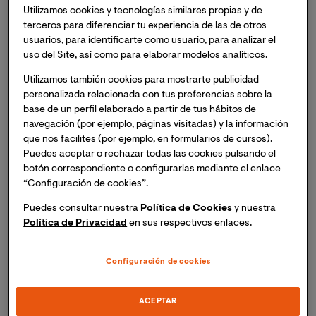
motivo del acto de investidura
Doctor Honoris 
Utilizamos cookies y tecnologías similares propias y de
Causa
a
Eduardo Mendoza
celebrado en el Palacio de
terceros para diferenciar tu experiencia de las de otros
la Exposición de Valencia.
usuarios, para identificarte como usuario, para analizar el
uso del Site, así como para elaborar modelos analíticos.
Durante la entrevista la rectora subrayó la importancia
Utilizamos también cookies para mostrarte publicidad
que ha supuesto para la Universidad Internacional de
personalizada relacionada con tus preferencias sobre la
Valencia investir como
Honoris Causa
a uno de los
base de un perfil elaborado a partir de tus hábitos de
escritores más destacados de su generación:
“Hemos
navegación (por ejemplo, páginas visitadas) y la información
que nos facilites (por ejemplo, en formularios de cursos).
querido reconocer a Eduardo Mendoza como figura
Puedes aceptar o rechazar todas las cookies pulsando el
extraordinaria de las letras con la máximo distinción
botón correspondiente o configurarlas mediante el enlace
que concede una universidad. Mendoza cultiva con
“Configuración de cookies”.
precisión y simpatía el arte de la comunicación a
través de la escritura y con este acto hemos querido
Puedes consultar nuestra
Política de Cookies
y nuestra
Política de Privacidad
en sus respectivos enlaces.
poner en valor su obra reconocida en todo el
mundo”.
Configuración de cookies
Eva María Giner destacó también el importante papel
que la Universidad Internacional de Valencia
ACEPTAR
desempeña en el mundo hispanohablante donde es