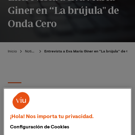
Giner en “La brújula'' de
Onda Cero
Inicio
Noticias
Entrevista a Eva María Giner en “La brújula'' de Ond
Publicado:
25/10/2019
|
Actualizado:
06/11/2023
La semana pasada el programa
“La brújula de Onda 
¡Hola! Nos importa tu privacidad.
Cero”
entrevistó a la
rectora de la Universidad
Configuración de Cookies
Internacional de Valencia
,
Eva María Giner
, con