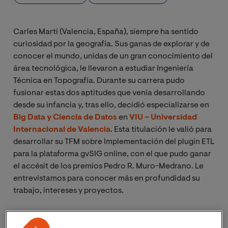
Carles Martí (Valencia, España), siempre ha sentido
curiosidad por la geografía. Sus ganas de explorar y de
conocer el mundo, unidas de un gran conocimiento del
área tecnológica, le llevaron a estudiar Ingeniería
Técnica en Topografía. Durante su carrera pudo
fusionar estas dos aptitudes que venía desarrollando
desde su infancia y, tras ello, decidió especializarse en
Big Data y Ciencia de Datos
en
VIU – Universidad
Internacional de Valencia
. Esta titulación le valió para
desarrollar su TFM sobre Implementación del plugin ETL
para la plataforma gvSIG online, con el que pudo ganar
el accésit de los premios Pedro R. Muro-Medrano. Le
entrevistamos para conocer más en profundidad su
trabajo, intereses y proyectos.
¿Nos puedes contar un poco sobre ti?