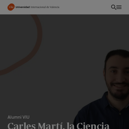
Pasar
al
contenido
principal
INT
Alumni VIU
Carles Martí, la Ciencia