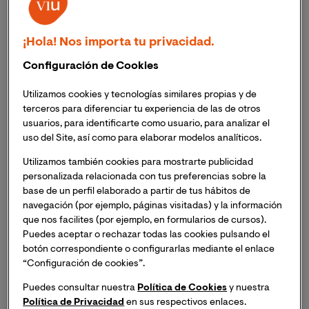
Nací en Valencia. En mi casa no había demasiada
costumbre en realizar grandes viajes. Supongo que por
¡Hola! Nos importa tu privacidad.
eso mismo empecé a interesarme por conocer el
Configuración de Cookies
mundo. Desde bien pequeño solía sumergirme horas y
horas entre los atlas y mapas que teníamos por casa.
Utilizamos cookies y tecnologías similares propias y de
Esto hizo que me interesara mucho por la geografía y
terceros para diferenciar tu experiencia de las de otros
las ciencias de la Tierra.
usuarios, para identificarte como usuario, para analizar el
uso del Site, así como para elaborar modelos analíticos.
Todo esto sumado a que tenía unas buenas aptitudes
Utilizamos también cookies para mostrarte publicidad
en materias propias del ámbito tecnológico, hizo que al
personalizada relacionada con tus preferencias sobre la
elegir qué estudiar me decantase por la Ingeniería
base de un perfil elaborado a partir de tus hábitos de
Técnica en Topografía para continuar con el segundo
navegación (por ejemplo, páginas visitadas) y la información
que nos facilites (por ejemplo, en formularios de cursos).
ciclo de Ingeniería en Geodesia y Cartografía.
Puedes aceptar o rechazar todas las cookies pulsando el
Titulaciones que combinaban la tecnología con la
botón correspondiente o configurarlas mediante el enlace
geografía.
“Configuración de cookies”.
Puedes consultar nuestra
Política de Cookies
y nuestra
Con el cambio de las titulaciones y el nuevo plan de
Política de Privacidad
en sus respectivos enlaces.
estudios busqué actualizar y ampliar mis