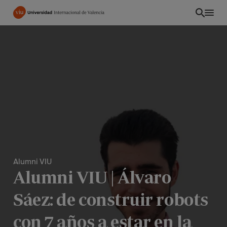
Pasar
al
contenido
principal
Alumni VIU
Alumni VIU | Álvaro
INT
Sáez: de construir robots
con 7 años a estar en la