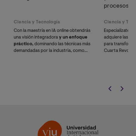
procesos
Ciencia y Tecnología
Ciencia y Tec
Con la maestría en IA online obtendrás
Especialízate e
una visión integradora
y un enfoque
adquiere las co
práctico,
dominando las técnicas más
para transformar
demandadas por la industria, como
Cuarta Revoluci
Machine Learning y Optimización
oportunidades r
Computacional.
desarrollo profe