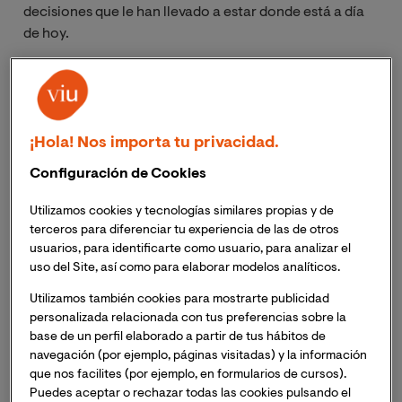
decisiones que le han llevado a estar donde está a día
de hoy.
Álvaro Sáez es Cofundador y CEO de
HechicerIA
, una
empresa tecnológica que ha desarrollado un software
propio que es capaz de generar videos en 3D a partir de
¡Hola! Nos importa tu privacidad.
lenguaje natural, y Cofundador y CTO de
Shintek
,
empresa dedicada a la automatización a través de la
Configuración de Cookies
visión artificial para todo tipo de sectores. Es Ingeniero
Mecánico especializado en Inteligencia Artificial y
Utilizamos cookies y tecnologías similares propias y de
terceros para diferenciar tu experiencia de las de otros
Robótica y en 2019-2020 cursó la
Maestría Oficial en
usuarios, para identificarte como usuario, para analizar el
Inteligencia Artificial
de VIU.
uso del Site, así como para elaborar modelos analíticos.
¿Nos puedes contar un poco sobre ti? ¿Cómo surge 
Utilizamos también cookies para mostrarte publicidad
personalizada relacionada con tus preferencias sobre la
tu interés en la tecnología y específicamente en el 
base de un perfil elaborado a partir de tus hábitos de
sector de la Inteligencia Artificial?
navegación (por ejemplo, páginas visitadas) y la información
que nos facilites (por ejemplo, en formularios de cursos).
Mi nombre es Álvaro Sáez y desde que era niño sabía
Puedes aceptar o rechazar todas las cookies pulsando el