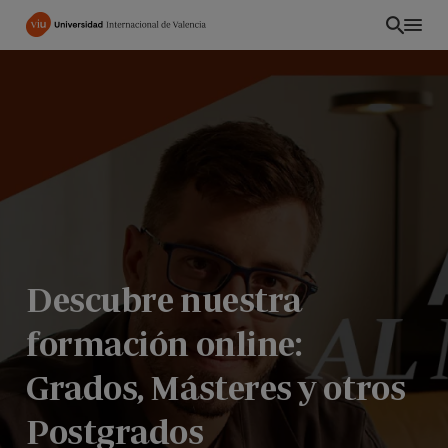
Pasar
al
contenido
principal
Descubre nuestra
formación online:
ES
Grados, Másteres y otros
Postgrados