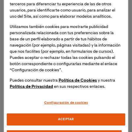
científica.
terceros para diferenciar tu experiencia de las de otros
usuarios, para identificarte como usuario, para analizar el
uso del Site, así como para elaborar modelos analíticos.
60 ECTS
Online
Oct. 2026
Utilizamos también cookies para mostrarte publicidad
personalizada relacionada con tus preferencias sobre la
base de un perfil elaborado a partir de tus hábitos de
navegación (por ejemplo, páginas visitadas) y la información
que nos facilites (por ejemplo, en formularios de cursos).
Puedes aceptar o rechazar todas las cookies pulsando el
botón correspondiente o configurarlas mediante el enlace
“Configuración de cookies”.
Plazas limitadas
Puedes consultar nuestra
Política de Cookies
y nuestra
Política de Privacidad
en sus respectivos enlaces.
Configuración de cookies
ACEPTAR
Máster Universitario en Dirección y