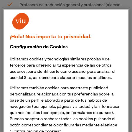
Profesora de traducción general y profesional (alemán-
español) UAX
Profesora de alemán fines específicos y Traducción
(Universidad Nebrija)
¡Hola! Nos importa tu privacidad.
Profesora de Alemán (CSIM; Universidad Complutense)
Configuración de Cookies
Profesora de Protocolo Empresarial (Instituto de
Comercio Exterior).
Utilizamos cookies y tecnologías similares propias y de
terceros para diferenciar tu experiencia de las de otros
Líneas de Investigación
usuarios, para identificarte como usuario, para analizar el
uso del Site, así como para elaborar modelos analíticos.
Lenguas, comunicación y negociación internacional
Utilizamos también cookies para mostrarte publicidad
personalizada relacionada con tus preferencias sobre la
Interculturalidad y protocolo empresarial (países lengua
base de un perfil elaborado a partir de tus hábitos de
alemana).
navegación (por ejemplo, páginas visitadas) y la información
Otros méritos:
que nos facilites (por ejemplo, en formularios de cursos).
Puedes aceptar o rechazar todas las cookies pulsando el
botón correspondiente o configurarlas mediante el enlace
Proyecto de investigación Coupling Language Services
“Configuración de cookies”.