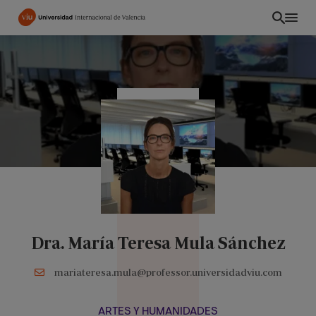
Pasar
al
contenido
principal
Dra. María Teresa Mula Sánchez
ES
mariateresa.mula@professor.universidadviu.com
ARTES Y HUMANIDADES