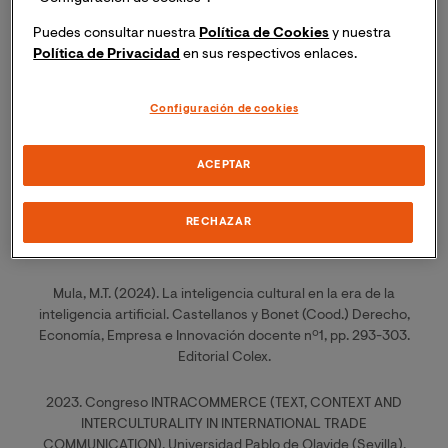
for Internationalization (CLOSER-INT).
Puedes consultar nuestra
Política de Cookies
y nuestra
Grupo de investigación Interglosia HUM996 UPO.
Política de Privacidad
en sus respectivos enlaces.
Universidad Pablo de Olavide (Sevilla).
Financiado por: FEDER Andalucía.
Configuración de cookies
Trabajos recientes:
ACEPTAR
Universität Innsbruck. Fakultät für Betriebswirtschaft.
Profesora invitada. Impartición del taller: Mehr als nur Spanisch
RECHAZAR
sprechen: Internationales Geschäftsprotokoll verstehen und
interkulturelle Kompetenz bei Wirtschaftsstudierenden fördern.
Mula, M.T. (2024). La inteligencia cultural en la era de la
inteligencia artificial. Castellanos y Bonet (Cood.) Derecho,
Economía, Empresa e Innovación docente nº1, pp. 293-303.
Editorial Colex.
2023. Congreso INTRACOMMERCE (TEXT, CONTEXT AND
INTERCULTURALITY IN INTERNATIONAL TRADE
COMMUNICATION). Universidad Pablo de Olavide (Sevilla).