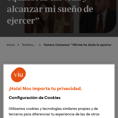
alcanzar mi sueño de
ejercer”
Inicio
Testimoniales
Tamara Camanzo: “VIU me ha dado la oportunidad 
Publicado:
27/04/2026
|
Actualizado:
Emilio Vivallo-
¡Hola! Nos importa tu privacidad.
27/04/2026
Ehijo
Configuración de Cookies
Utilizamos cookies y tecnologías similares propias y de
terceros para diferenciar tu experiencia de las de otros