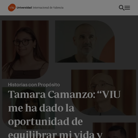
Pasar
al
contenido
principal
Historias con Propósito
Tamara Camanzo: “VIU
me ha dado la
ES
oportunidad de
equilibrar mi vida y