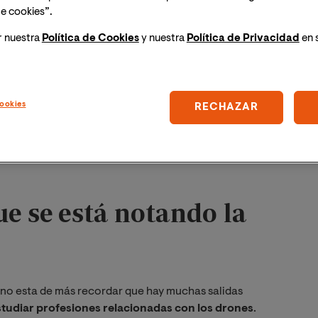
gratuita: Formación en
e cookies”.
r nuestra
Política de Cookies
y nuestra
Política de Privacidad
en 
 disciplinas que seguirán
les tras la cuarta
ookies
RECHAZAR
xpertos, bien formados y que garanticen que los
 para el
2022 habrá más del doble de puestos
.
ue se está notando la
no esta de más recordar que hay muchas salidas
studiar profesiones relacionadas con los drones
.