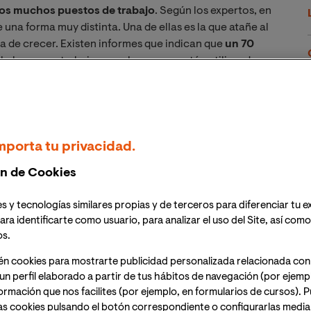
os muchos puestos de trabajo
. Según los expertos, en
una forma muy distinta. Una de ellas es la que atañe al
ja de crecer. Existen informes que indican que
un 70
, lo hacen en trabajos para los que se están utilizando
tiempo. Lo que para algunos es solo una afición, como
nda y bien remunerado en menos de cinco años.
rones duplicará su
mporta tu privacidad.
n de Cookies
 años
s y tecnologías similares propias y de terceros para diferenciar tu e
ara identificarte como usuario, para analizar el uso del Site, así com
de pilotos de aviones no tripulados profesionales
os.
dual. Hoy, el número no deja de aumentar. Y no es de
én cookies para mostrarte publicidad personalizada relacionada con
más de 120 millones de dólares cada año
como la
un perfil elaborado a partir de tus hábitos de navegación (por ejemp
nformación que nos facilites (por ejemplo, en formularios de cursos).
as cookies pulsando el botón correspondiente o configurarlas median