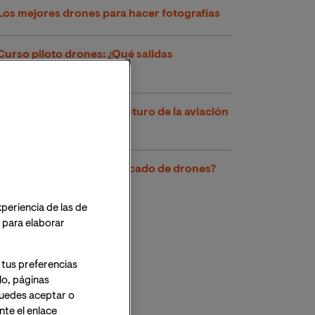
Los mejores drones para hacer fotografías
Curso piloto drones: ¿Qué salidas
profesionales tendrá?
Carreras de drones: ¿El futuro de la aviación
de recreo?
¿Cuál es el futuro del mercado de drones?
xperiencia de las de
o para elaborar
 tus preferencias
lo, páginas
 Puedes aceptar o
te el enlace