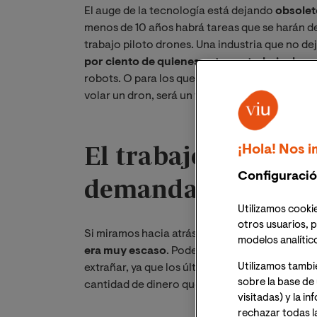
El auge de la tecnología está dejando
obsolet
menos de 10 años habrá tareas que se harán de 
trabajo piloto drones. Una industria que no de
por ciento de quienes entran a trabajar hoy
robots. O para los que se usarán en muy poco 
volar un dron, será un trabajo con gran dema
El trabajo piloto d
¡Hola! Nos i
Configuració
demanda en pocos
Utilizamos cookie
otros usuarios, p
Si miramos hacia atrás una década,
el número 
modelos analític
era muy escaso
. Podemos decir que casi resi
Utilizamos tambi
extrañar, ya que los últimos calculo hablan de
sobre la base de 
cantidad de dinero que moverá.
visitadas) y la i
rechazar todas l