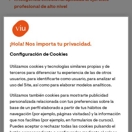
profesional de alto nivel
Cómo potencia VIU tus habilidades para el
mercado laboral
¿Cuáles son las principales
¡Hola! Nos importa tu privacidad.
competencias profesionales en
Configuración de Cookies
psicología?
Utilizamos cookies y tecnologías similares propias y de
terceros para diferenciar tu experiencia de las de otros
Las competencias profesionales en psicología hoy van
usuarios, para identificarte como usuario, para analizar el
más allá del diagnóstico. Se centran en la
capacidad
uso del Site, así como para elaborar modelos analíticos.
de respuesta y
el
pensamiento analítico
,
Utilizamos también cookies para mostrarte publicidad
imprescindibles en un sistema sanitario saturado y
personalizada relacionada con tus preferencias sobre la
digitalizado. Anímate a hacer nuestro
test para
base de un perfil elaborado a partir de tus hábitos de
comprobar si tienes madera de psicólogo
.
navegación (por ejemplo, páginas visitadas) y la información
que nos facilites (por ejemplo, en formularios de cursos).
Puedes aceptar o rechazar todas las cookies pulsando el
Agilidad cognitiva para diagnosticar con