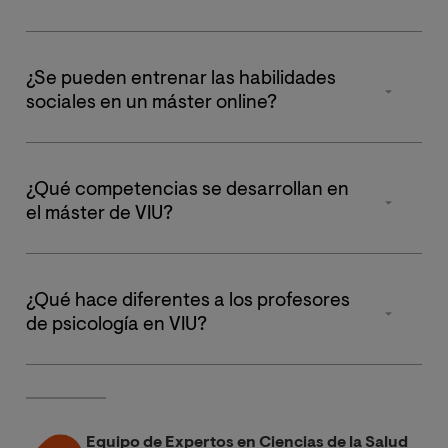
¿Se pueden entrenar las habilidades
sociales en un máster online?
Sí. Al ejercer como psicólogo en el entorno profesional 
digital, el entrenamiento 
online
 en VIU con 
feedback
 directo 
¿Qué competencias se desarrollan en
y
role-playing
 es la mejor preparación posible.
el máster de VIU?
Priorizamos el 
razonamiento clínico
, la 
gestión ética
 de la 
consulta 
y
 la 
comunicación avanzada
 en los entornos 
¿Qué hace diferentes a los profesores
sanitarios.
de psicología en VIU?
Nuestros docentes son 
referentes en activo
 que te enseñan 
las claves reales para ejercer como psicólogo en el entorno 
profesional. VIU es una elección excelente para tu futuro.
Equipo de Expertos en Ciencias de la Salud