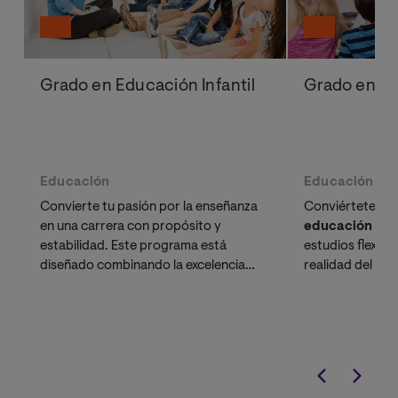
Grado en Educación Infantil
Grado en Ed
Educación
Educación
Convierte tu pasión por la enseñanza
Conviértete en
en una carrera con propósito y
educación pri
estabilidad. Este programa está
estudios flexibl
diseñado combinando la excelencia
realidad del aul
académica con la flexibilidad que
maestro
te ofr
necesitas. Si ya eres Técnico Superior
mayor empleabil
solicita tu reconocimiento de créditos
educativo.
gratuito y termina tu Grado en menos
tiempo