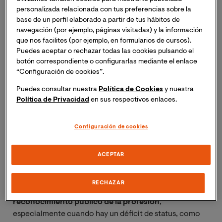
No entrando a valorar la necesidad de un Colegio
personalizada relacionada con tus preferencias sobre la
base de un perfil elaborado a partir de tus hábitos de
Profesional y la obligatoriedad de colegiación (lo
navegación (por ejemplo, páginas visitadas) y la información
obligatorio en el ámbito profesional tiende al
que nos facilites (por ejemplo, en formularios de cursos).
corporativismo cuanto más en un Colegio Profesional,
Puedes aceptar o rechazar todas las cookies pulsando el
que por definición es una corporación para la defensa
botón correspondiente o configurarlas mediante el enlace
de los intereses particulares de sus miembros) sí
“Configuración de cookies”.
debemos reflexionar sobre la necesidad y
Puedes consultar nuestra
Política de Cookies
y nuestra
obligatoriedad de un Código Deontológico.
Política de Privacidad
en sus respectivos enlaces.
Los códigos deontológicos
son un tipo de estatuto
Configuración de cookies
peculiar que se mueve entre lo jurídico y lo ético,
positivizando la deontología profesional, es decir,
formulan explícitamente los compromisos y deberes
ACEPTAR
profesionales que deben ser asumidos y aplicados por
quienes ejercen esa determinada profesión. Y tienen
RECHAZAR
sentido en cuanto
tienen la capacidad de reforzar el
reconocimiento público de la profesión
,
especialmente cuando hay un déficit de status, como