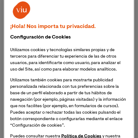
disciplina que se ha puesto muy de moda en los últimos
tiempos. Aun contando con ciertas críticas, si el coach
que lo imparte posee las capacidades idóneas, puede
dar excelentes resultados para el desarrollo personal,
¡Hola! Nos importa tu privacidad.
profesional, educativo y deportivo de las personas.
Configuración de Cookies
Contar con la ayuda de un buen coach deportivo
Utilizamos cookies y tecnologías similares propias y de
permite al deportista o atleta que lo requiere
terceros para diferenciar tu experiencia de las de otros
conocerse mejor, ganar en seguridad, además de hacer
usuarios, para identificarte como usuario, para analizar el
que maximice su potencial y obtenga un mejor
uso del Site, así como para elaborar modelos analíticos.
rendimiento.
Utilizamos también cookies para mostrarte publicidad
personalizada relacionada con tus preferencias sobre la
El coach deportivo prepara un entrenamiento y un
base de un perfil elaborado a partir de tus hábitos de
aprendizaje para que el deportista tenga en mente su
navegación (por ejemplo, páginas visitadas) y la información
que nos facilites (por ejemplo, en formularios de cursos).
capacidad gracias a sus metas y objetivos, centre sus
Puedes aceptar o rechazar todas las cookies pulsando el
aspiraciones y entregue su talento en aras de conseguir
botón correspondiente o configurarlas mediante el enlace
lo que busca y use las herramientas idóneas para
“Configuración de cookies”.
progresar lo mejor posible.
Puedes consultar nuestra
Política de Cookies
y nuestra