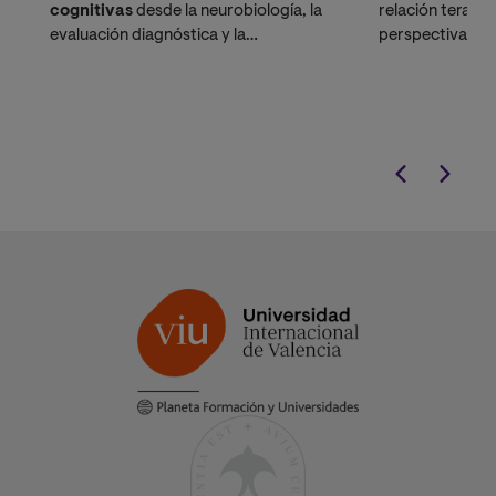
cognitivas
desde la neurobiología, la
relación terapé
evaluación diagnóstica y la
perspectiva int
intervención integral. Un título
oficial,
evidencia científ
baremable en oposiciones
y con
proyección internacional, diseñado
para psicólogos que buscan la
excelencia clínica.