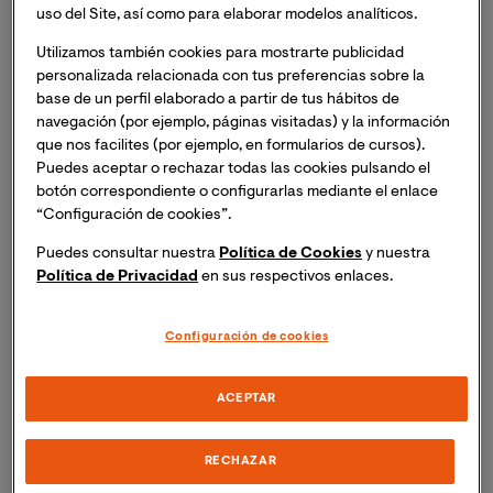
intervenciones
específicas
para abordar las
uso del Site, así como para elaborar modelos analíticos.
necesidades
individuales
de la
persona
.
Utilizamos también cookies para mostrarte publicidad
personalizada relacionada con tus preferencias sobre la
Además, el neuropsicólogo
trabaja en estrecha
base de un perfil elaborado a partir de tus hábitos de
colaboración con otros profesionales de la salud
,
navegación (por ejemplo, páginas visitadas) y la información
como psiquiatras y terapeutas ocupacionales, para
que nos facilites (por ejemplo, en formularios de cursos).
asegurarse de que la persona reciba el cuidado
Puedes aceptar o rechazar todas las cookies pulsando el
adecuado y completo. También puede trabajar con el
botón correspondiente o configurarlas mediante el enlace
equipo médico para proporcionar información
“Configuración de cookies”.
sobre el pronóstico de la enfermedad
y su progreso.
Puedes consultar nuestra
Política de Cookies
y nuestra
Política de Privacidad
en sus respectivos enlaces.
Su labor es evaluar, diagnosticar y tratar alteraciones
cognitivas, emocionales y conductuales para mejorar
Configuración de cookies
la calidad de vida de las personas afectadas. Gracias a
su
conocimiento especializado, el neuropsicólogo
puede desarrollar planes de tratamiento
ACEPTAR
personalizados
y trabajar en colaboración con otros
profesionales de la salud para asegurarse de que la
RECHAZAR
persona reciba el cuidado óptimo.