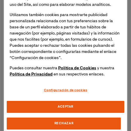
artículos, la formación planetaria aún no está
uso del Site, así como para elaborar modelos analíticos.
completamente entendida y varios mecanismos de
Utilizamos también cookies para mostrarte publicidad
formación han sido propuestos para explicar la
personalizada relacionada con tus preferencias sobre la
diversidad de propiedades que conocemos en estos
base de un perfil elaborado a partir de tus hábitos de
objetos. Es interesante saber que mientras que
navegación (por ejemplo, páginas visitadas) y la información
creemos comprender la física involucrada en la
que nos facilites (por ejemplo, en formularios de cursos).
Puedes aceptar o rechazar todas las cookies pulsando el
formación de cuerpos de tamaños del orden de varios
botón correspondiente o configurarlas mediante el enlace
metros mediante el crecimiento de pequeñas motas de
“Configuración de cookies”.
polvo, pasar de estos tamaños a cuerpos con varios
kilómetros de diámetro es aún difícil de explicar (el
Puedes consultar nuestra
Política de Cookies
y nuestra
Política de Privacidad
en sus respectivos enlaces.
comúnmente llamado
meter-size barrier
). El problema
proviene del hecho de que objetos de varios metros de
longitud adquieren altas velocidades durante el
Configuración de cookies
proceso, lo que aumenta la probabilidad de choques
entre ellos y su consecuente destrucción. Además de
ACEPTAR
esto, estos objetos pueden caer hacia la estrella en
escalas de tiempo muy cortas, siendo entonces
destruidos. Sin embargo, en los últimos años se han
RECHAZAR