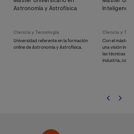
Máster Universitario en
Máster Univ
Astronomía y Astrofísica
Inteligencia 
Ciencia y Tecnología
Ciencia y Tec
Universidad referente en la formación
Con el máster e
online de Astronomía y Astrofísica.
una visión integ
las técnicas má
industria, como
Optimización C
manera totalm