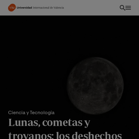
Pasar
al
contenido
principal
Ciencia y Tecnología
Lunas, cometas y
troyanos: los deshechos